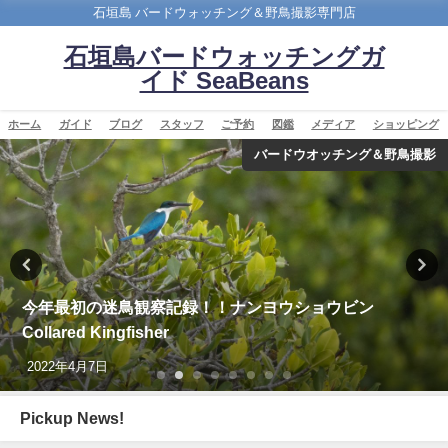
石垣島 バードウォッチング＆野鳥撮影専門店
石垣島バードウォッチングガ
イド SeaBeans
ホーム
ガイド
ブログ
スタッフ
ご予約
図鑑
メディア
ショッピング
バードウオッチング＆野鳥撮影
沖縄タイムス3月24日朝刊掲載「石垣に迷鳥確認 ３例
目 ノドアカツグミ」
2026年3月25日
Pickup News!