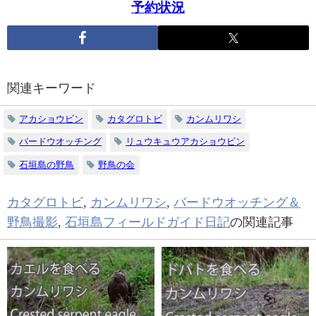
予約状況
関連キーワード
アカショウビン
カタグロトビ
カンムリワシ
バードウオッチング
リュウキュウアカショウビン
石垣島の野鳥
野鳥の会
カタグロトビ
,
カンムリワシ
,
バードウオッチング＆
野鳥撮影
,
石垣島フィールドガイド日記
の関連記事