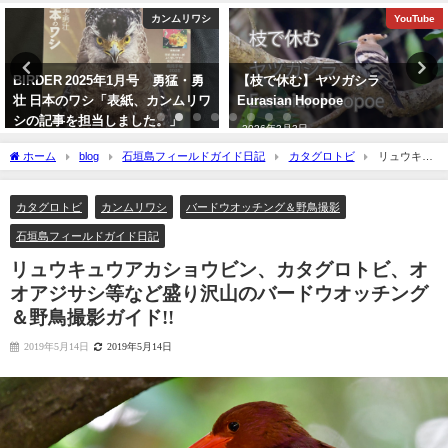
YouTube
バードウオッチング＆野鳥撮影
【枝で休む】ヤツガシラ
今年最初の迷鳥観察記録！！ナン
Eurasian Hoopoe
ヨウショウビン Collared
Kingfisher
2026年3月3日
2022年4月7日
ホーム
blog
石垣島フィールドガイド日記
カタグロトビ
リュウキュ
ウアカショウビン、カタグロトビ、オオアジサシ等など盛り沢山のバードウオッチン
グ＆野鳥撮影ガイド!!
カタグロトビ
カンムリワシ
バードウオッチング＆野鳥撮影
石垣島フィールドガイド日記
リュウキュウアカショウビン、カタグロトビ、オ
オアジサシ等など盛り沢山のバードウオッチング
＆野鳥撮影ガイド!!
2019年5月14日
2019年5月14日