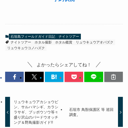
石垣島フィールドガイド日記
ナイトツアー
ナイトツアー
ホタル撮影
ホタル鑑賞
リュウキュウアオバズク
リュウキュウコノハズク
よかったらシェアしてね！
リュウキュウアカショウビ
ン、サルハマシギ、カラシ
石垣市 鳥獣保護区 等 巡回
ラサギ、ブッポウソウ等々
調査。
盛り沢山のバードウオッチ
ング＆野鳥撮影ガイド!!