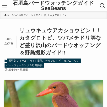
石垣島バードウォッチングガイド
SeaBeans
ホーム
石垣島フィールドガイド日記
カタグロトビ
リュウキュウアカショウビン！！
カタグロトビ、ツバメチドリ等な
2019
4/25
ど盛り沢山のバードウオッチング
＆野鳥撮影ガイド!!
石垣島フィールドガイド日記
カタグロトビ
カンムリワシ
バードウオッチング＆野鳥撮影
2019年4月25日