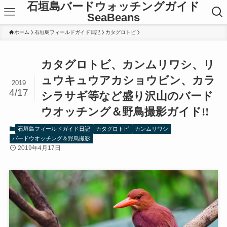
石垣島バードウォッチングガイド
SeaBeans
ホーム
石垣島フィールドガイド日記
カタグロトビ
カタグロトビ、カンムリワシ、リ
ュウキュウアカショウビン、カラ
2019
4/17
シラサギ等など盛り沢山のバード
ウオッチング＆野鳥撮影ガイド!!
石垣島フィールドガイド日記
カタグロトビ
カンムリワシ
バードウオッチング＆野鳥撮影
2019年4月17日