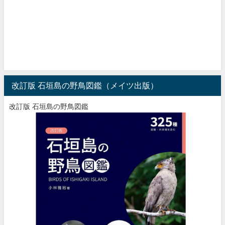
改訂版 石垣島の野鳥図鑑（メイツ出版）
改訂版 石垣島の野鳥図鑑