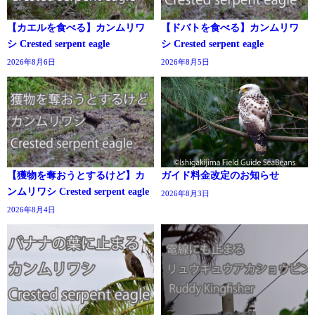
【カエルを食べる】カンムリワ
【ドバトを食べる】カンムリワ
シ Crested serpent eagle
シ Crested serpent eagle
2026年8月6日
2026年8月5日
【獲物を奪おうとするけど】カ
ガイド料金改定のお知らせ
ンムリワシ Crested serpent eagle
2026年8月3日
2026年8月4日