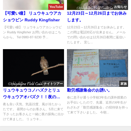
YouTube
お知らせ
【可愛い瞳】 リュウキュウアカ
12月23日～12月26日までお休み
ショウビン Ruddy Kingfisher
します。
【可愛い瞳】 リュウキュウアカショウビ
12月23日～12月26日までお休みします。
ン Ruddy Kingfisher お問い合わせはこち
この間は電話対応が出来ません。 メール
らから。 Tel 0980-87-9230 予...
での問い合わせは12月26日夜間に返信い
たします。 宜し...
ナイトツアー
家族
リュウキュウコノハズクとリュ
勤労感謝集会のお誘い。
ウキュウアオバズク！！夜の野
春に息子が通う小学校3年生の課外授業の
お手伝いしたので、先週、近所の6年生が
鳥観察と野鳥撮影のナイトツア
夜も良い天気、気温22度、風が冷たかっ
わざわざ「勤労感謝集会」の招待状を持っ
たです。 昼間からのお客さん、5月に来て
ー。
て来て下さいました。 今朝...
下さったお客さんと一緒に夜の探鳥に出か
けて来ました。 リュウキ...