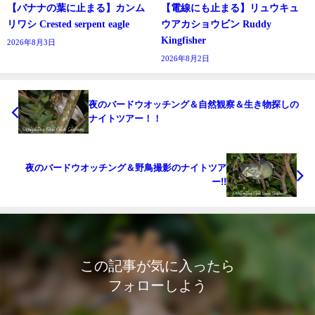
【バナナの葉に止まる】カンム
【電線にも止まる】リュウキュ
リワシ Crested serpent eagle
ウアカショウビン Ruddy
Kingfisher
2026年8月3日
2026年8月2日
夜のバードウオッチング＆自然観察＆生き物探しの
ナイトツアー！！
夜のバードウオッチング＆野鳥撮影のナイトツア
ー!!
この記事が気に入ったら
フォローしよう