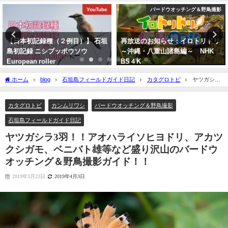
バードウオッチング＆野鳥撮影
バードウオッチング＆野鳥撮影
再放送のお知らせ：イロトリドリ
沖縄タイムス朝刊「珍鳥 石垣に
～沖縄・八重山諸島編～ NHK
チベットウタツグミ／国内で初確
BS４K
認」
2023年5月30日
2020年2月21日
ホーム
blog
石垣島フィールドガイド日記
カタグロトビ
ヤツガシラ
3羽！！アオハライソヒヨドリ、アカツクシガモ、ベニバト雄等など盛り沢山のバード
ウオッチング＆野鳥撮影ガイド！！
カタグロトビ
カンムリワシ
バードウオッチング＆野鳥撮影
石垣島フィールドガイド日記
ヤツガシラ3羽！！アオハライソヒヨドリ、アカツ
クシガモ、ベニバト雄等など盛り沢山のバードウ
オッチング＆野鳥撮影ガイド！！
2019年3月23日
2019年4月3日