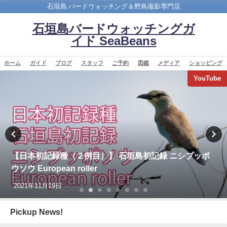
石垣島 バードウォッチング＆野鳥撮影専門店
石垣島バードウォッチングガ
イド SeaBeans
ホーム
ガイド
ブログ
スタッフ
ご予約
図鑑
メディア
ショッピング
バードウオッチング＆野鳥撮影
今年最初の迷鳥観察記録！！ナンヨウショウビン
Collared Kingfisher
2022年4月7日
Pickup News!