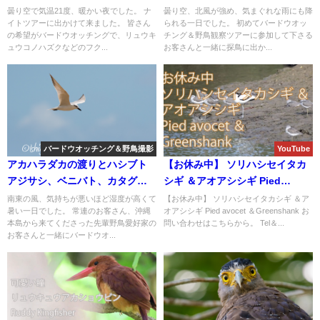
バードウオッチング＆野鳥撮
曇り空で気温21度、暖かい夜でした。 ナ
曇り空、北風が強め、気まぐれな雨にも降
イトツアーに出かけて来ました。 皆さん
られる一日でした。 初めてバードウオッ
影。
の希望がバードウオッチングで、リュウキ
チング＆野鳥観察ツアーに参加して下さる
ュウコノハズクなどのフク...
お客さんと一緒に探鳥に出か...
バードウオッチング＆野鳥撮影
YouTube
アカハラダカの渡りとハシブト
【お休み中】 ソリハシセイタカ
アジサシ、ベニバト、カタグロ
シギ ＆アオアシシギ Pied
トビなど盛り沢山のバードウオ
avocet ＆Greenshank
南東の風、気持ちが悪いほど湿度が高くて
【お休み中】 ソリハシセイタカシギ ＆ア
暑い一日でした。 常連のお客さん、沖縄
オアシシギ Pied avocet ＆Greenshank お
ッチング＆野鳥撮影ガイド!!
本島から来てくださった先輩野鳥愛好家の
問い合わせはこちらから。 Tel＆...
お客さんと一緒にバードウオ...