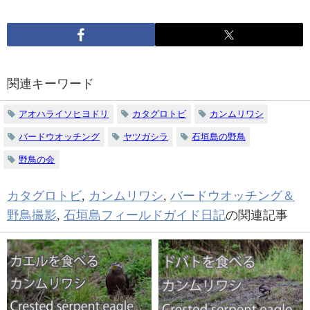
関連キーワード
アオハライソヒヨドリ
カタグロトビ
カンムリワシ
バードウオッチング
ヤツガシラ
石垣島の野鳥
野鳥の会
カタグロトビ
,
カンムリワシ
,
バードウオッチング＆
野鳥撮影
,
石垣島フィールドガイド日記
の関連記事