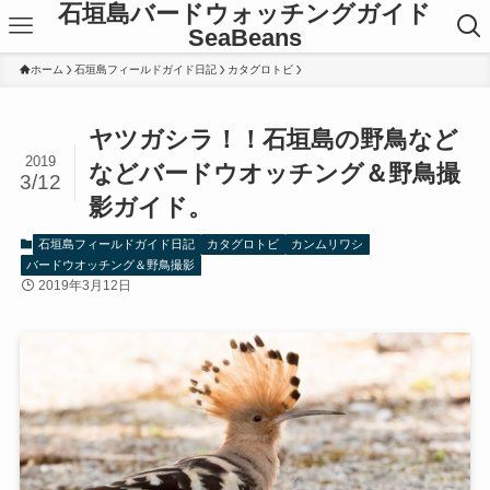
石垣島バードウォッチングガイド
SeaBeans
ホーム
石垣島フィールドガイド日記
カタグロトビ
ヤツガシラ！！石垣島の野鳥など
2019
などバードウオッチング＆野鳥撮
3/12
影ガイド。
石垣島フィールドガイド日記
カタグロトビ
カンムリワシ
バードウオッチング＆野鳥撮影
2019年3月12日