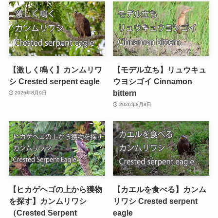
【激しく鳴く】カンムリワ
【モデル立ち】リュウキュ
シ Crested serpent eagle
ウヨシゴイ Cinnamon
bittern
2026年8月9日
2026年8月8日
【ヒカゲヘゴの上から獲物
【カエルを食べる】カンム
を探す】カンムリワシ
リワシ Crested serpent
（Crested Serpent
eagle