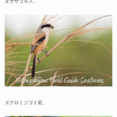
タカサゴモズ。
ズグロミゾゴイ若。