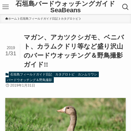
石垣島バードウォッチングガイド
SeaBeans
ホーム
石垣島フィールドガイド日記
カタグロトビ
マガン、アカツクシガモ、ベニバ
ト、カラムクドリ等など盛り沢山
2019
1/31
のバードウオッチング＆野鳥撮影
ガイド!!
石垣島フィールドガイド日記
カタグロトビ
カンムリワシ
バードウオッチング＆野鳥撮影
2019年1月31日