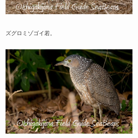
ズグロミゾゴイ若。