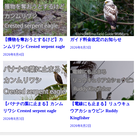
【獲物を奪おうとするけど】カ
ガイド料金改定のお知らせ
ンムリワシ Crested serpent eagle
2026年8月3日
2026年8月4日
【バナナの葉に止まる】カンム
【電線にも止まる】リュウキュ
リワシ Crested serpent eagle
ウアカショウビン Ruddy
Kingfisher
2026年8月3日
2026年8月2日