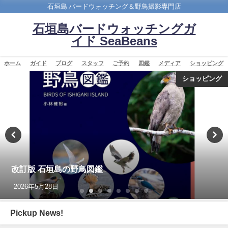
石垣島 バードウォッチング＆野鳥撮影専門店
石垣島バードウォッチングガ
イド SeaBeans
ホーム
ガイド
ブログ
スタッフ
ご予約
図鑑
メディア
ショッピング
バードウオッチング＆野鳥撮影
沖縄タイムス3月24日朝刊掲載「石垣に迷鳥確認 ３例
目 ノドアカツグミ」
2026年3月25日
Pickup News!