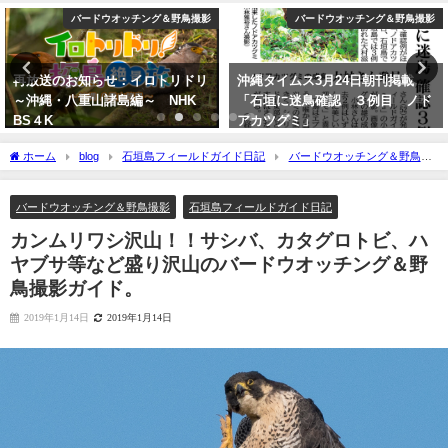
バードウオッチング＆野鳥撮影
カンムリワシ
沖縄タイムス3月24日朝刊掲載
BIRDER 2025年1月号 勇猛・勇
「石垣に迷鳥確認 ３例目 ノド
壮 日本のワシ「表紙、カンムリワ
アカツグミ」
シの記事を担当しました。」
2026年3月25日
2024年12月16日
ホーム
blog
石垣島フィールドガイド日記
バードウオッチング＆野鳥撮
影
カンムリワシ沢山！！サシバ、カタグロトビ、ハヤブサ等など盛り沢山のバー
ドウオッチング＆野鳥撮影ガイド。
バードウオッチング＆野鳥撮影
石垣島フィールドガイド日記
カンムリワシ沢山！！サシバ、カタグロトビ、ハ
ヤブサ等など盛り沢山のバードウオッチング＆野
鳥撮影ガイド。
2019年1月14日
2019年1月14日