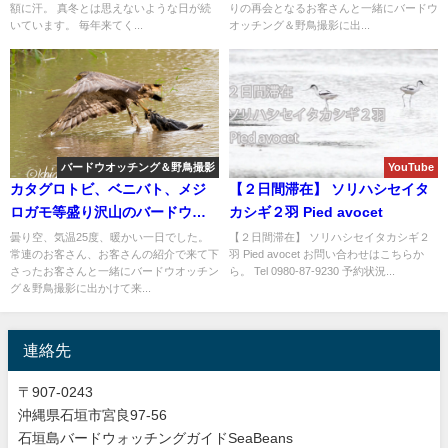
額に汗。 真冬とは思えないような日が続
りの再会となるお客さんと一緒にバードウ
いています。 毎年来てく...
オッチング＆野鳥撮影に出...
バードウオッチング＆野鳥撮影
YouTube
カタグロトビ、ベニバト、メジ
【２日間滞在】 ソリハシセイタ
ロガモ等盛り沢山のバードウオ
カシギ２羽 Pied avocet
ッチング＆野鳥撮影ツアー!!
曇り空、気温25度、暖かい一日でした。
【２日間滞在】 ソリハシセイタカシギ２
常連のお客さん、お客さんの紹介で来て下
羽 Pied avocet お問い合わせはこちらか
さったお客さんと一緒にバードウオッチン
ら。 Tel 0980-87-9230 予約状況...
グ＆野鳥撮影に出かけて来...
連絡先
〒907-0243
沖縄県石垣市宮良97-56
石垣島バードウォッチングガイドSeaBeans