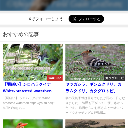
Xでフォローしよう
おすすめの記事
YouTube
カタグロトビ
【羽繕い】シロハラクイナ
ヤツガシラ、ギンムクドリ、カ
White-breasted waterhen
ラムクドリ、カタグロトビ、リ
ュウキュウサンショウクイ、ツ
【羽繕い】 シロハラクイナ White-
朝の天気予報は曇りでしたが雨の一日とな
breasted waterhen https://youtu.be/jE-
りました。 気温も下がって19度、寒かっ
クシガモ等など盛り沢山！！バ
huTHYwqg お...
たです。 昨日からのお客さんと一緒にバ
ードウオッチング＆野鳥撮影ガ
ードウオッチング＆野鳥撮...
イド。