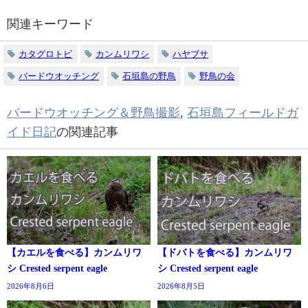
関連キーワード
カタグロトビ
カンムリワシ
ハヤブサ
バードウオッチング
石垣島の野鳥
野鳥の会
バードウオッチング＆野鳥撮影
,
石垣島フィールドガ
イド日記
の関連記事
【カエルを食べる】カンムリワ
【ドバトを食べる】カンムリワ
シ Crested serpent eagle
シ Crested serpent eagle
2026年8月6日
2026年8月5日