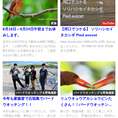
家族
YouTube
8月18日～8月24日午前までお休
【河口でコケる】 ソリハシセイ
みします。
タカシギ Pied avocet
本日から8月23日まで夏休み休暇で帰郷し
https://youtu.be/y-HAffzx6Yk お問い合わせ
ます。 この間の問い合わせなどは23日以
はこちらから。 Tel 0980-87-9230 予約状
降の対応になる場合があります。 ご迷惑
況 注意事項...
をおかけ致しますが宜し...
バードウオッチング＆野鳥撮影
バードウオッチング＆野鳥撮影
今年も家族皆で石垣島でバード
リュウキュウアカショウビンた
ウオッチング！！
くさん！！バードウオッチング
＆野鳥撮影ガイド。
今日も夏のように暑い一日でした。 日中
曇り空、気温24度、涼しくて過ごしやす
の気温は26度、車内はクーラー。 歩けば
い一日でした。 常連のお客さん、約3年ぶ