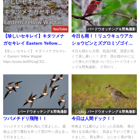
YouTube
バードウオッチング＆野鳥撮影
【珍しいセキレイ】キタツメナ
今日も雨！！リュウキュウアカ
ガセキレイ Eastern Yellow
ショウビンとズグロミゾゴイ。
Wagtail
バードウオッチング＆野鳥撮
【珍しいセキレイ】 キタツメナガセキレ
今日も朝から大雨、気温24度、湿度が高
イ Eastern Yellow Wagtail
くて蒸し暑い！！ 夕方、雨が穏やかにな
影。
https://youtu.be/EKLbgCEZ...
って来たので散歩ついでにバードウオッチ
ング＆野鳥撮影。 ２羽のリ...
バードウオッチング＆野鳥撮影
バードウオッチング＆野鳥撮影
ツバメチドリ飛翔！！
今日は人間ドック！！
ツバメチドリが群れ飛んで居ました。 最
昨晩までは夏のようだった石垣島、 夜が
後は上空で鷹柱を作って雲の中へ消え去っ
明ける北風が強く、気温も下がって寒くな
て行きました。...
りました。 雨も降り、とにかく風が強く