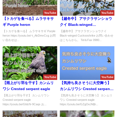
YouTube
YouTube
【トカゲを食べる】ムラサキサ
【越冬中】 アサクラサンショウ
ギ Purple heron
クイ Black-winged
Cuckooshrike
【トカゲを食べる】 ムラサキサギ Purple
【越冬中】 アサクラサンショウクイ
heron https://youtu.be/-t_AkDmvCcg お問
Black-winged Cuckooshrike お問い合わせ
い合わせは...
はこちらから。 Tel＆Fax 0980...
YouTube
YouTube
【雨上がり羽を干す】カンムリ
【気持ち良さそうに大空舞う】
ワシ Crested serpent eagle
カンムリワシ Crested serpent
eagle
【雨上がり羽を干す】 カンムリワシ
【気持ち良さそうに大空舞う】 カンムリ
Crested serpent eagle
ワシ Crested serpent eagle
https://youtu.be/GblzN-9Caqs お...
https://youtu.be/GZgOeJMjh...