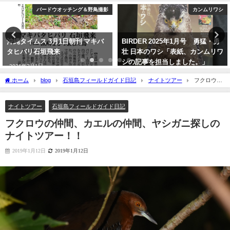
カンムリワシ
バードウオッチング＆野鳥撮影
BIRDER 2025年1月号 勇猛・勇
沖縄タイムス朝刊「珍鳥 石垣に
壮 日本のワシ「表紙、カンムリワ
チベットウタツグミ／国内で初確
シの記事を担当しました。」
認」
2024年12月16日
2020年2月21日
ホーム
blog
石垣島フィールドガイド日記
ナイトツアー
フクロウの
仲間、カエルの仲間、ヤシガニ探しのナイトツアー！！
ナイトツアー
石垣島フィールドガイド日記
フクロウの仲間、カエルの仲間、ヤシガニ探しの
ナイトツアー！！
2019年1月12日
2019年1月12日