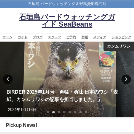
石垣島 バードウォッチング＆野鳥撮影専門店
石垣島バードウォッチングガ
イド SeaBeans
ホーム
ガイド
ブログ
スタッフ
ご予約
図鑑
メディア
ショッピング
ショッピング
改訂版 石垣島の野鳥図鑑
2026年5月28日
Pickup News!