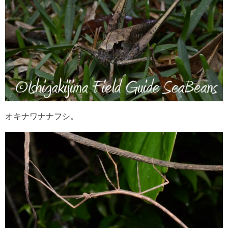
オキナワナナフシ。