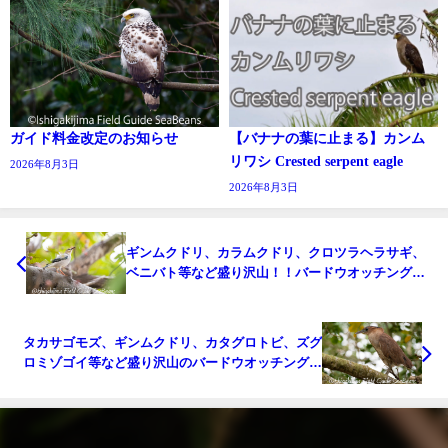
ガイド料金改定のお知らせ
【バナナの葉に止まる】カンム
リワシ Crested serpent eagle
2026年8月3日
2026年8月3日
ギンムクドリ、カラムクドリ、クロツラヘラサギ、
ベニバト等など盛り沢山！！バードウオッチング＆
野鳥撮影ガイド。
タカサゴモズ、ギンムクドリ、カタグロトビ、ズグ
ロミゾゴイ等など盛り沢山のバードウオッチング＆
野鳥撮影ガイド!!