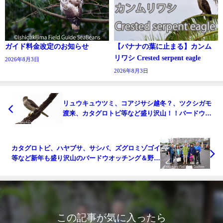
ガイド料金改定のお知らせ
【バナナの葉に止まる】カンム
リワシ Crested serpent eagle
2026年8月3日
2026年8月3日
リュウキュウツミ、コアジサシ越冬？、ツクシガモ
渡来、カタグロトビ等など盛り沢山！！バードウオ
ッチング＆野鳥撮影ガイド。
カタグロトビ、ハヤブサ、サシバ、ズグロミゾゴイ
等など新年も盛り沢山のバードウオッチング＆野鳥
撮影ガイド。
この記事が気に入ったら