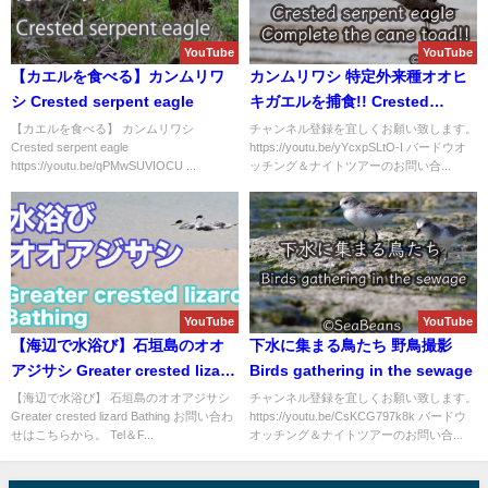
YouTube
YouTube
【カエルを食べる】カンムリワ
カンムリワシ 特定外来種オオヒ
シ Crested serpent eagle
キガエルを捕食!! Crested
serpent eagle Cane toad
【カエルを食べる】 カンムリワシ
チャンネル登録を宜しくお願い致します。
Crested serpent eagle
https://youtu.be/yYcxpSLtO-I バードウオ
complete
https://youtu.be/qPMwSUVIOCU ...
ッチング＆ナイトツアーのお問い合...
YouTube
YouTube
【海辺で水浴び】石垣島のオオ
下水に集まる鳥たち 野鳥撮影
アジサシ Greater crested lizard
Birds gathering in the sewage
Bathing
【海辺で水浴び】 石垣島のオオアジサシ
チャンネル登録を宜しくお願い致します。
Greater crested lizard Bathing お問い合わ
https://youtu.be/CsKCG797k8k バードウ
せはこちらから。 Tel＆F...
オッチング＆ナイトツアーのお問い合...