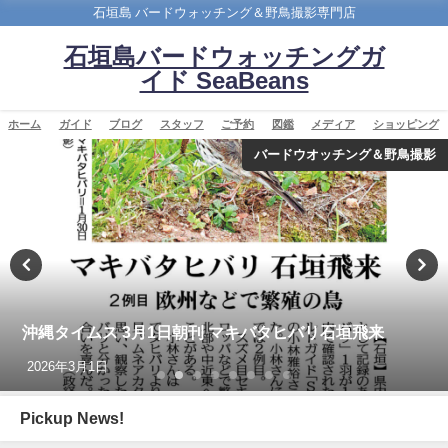
石垣島 バードウォッチング＆野鳥撮影専門店
石垣島バードウォッチングガ
イド SeaBeans
ホーム
ガイド
ブログ
スタッフ
ご予約
図鑑
メディア
ショッピング
ショッピング
改訂版 石垣島の野鳥図鑑
2026年5月28日
Pickup News!