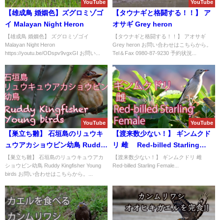
YouTube
YouTube
【雄成鳥 婚姻色】ズグロミゾゴ
【タウナギと格闘する！！】 ア
イ Malayan Night Heron
オサギ Grey heron
【雄成鳥 婚姻色】 ズグロミゾゴイ
【タウナギと格闘する！！】 アオサギ
Malayan Night Heron
Grey heron お問い合わせはこちらから。
https://youtu.be/ODspv9vgxGI お問い...
Tel＆Fax 0980-87-9230 予約状況...
YouTube
YouTube
【巣立ち雛】 石垣島のリュウキ
【渡来数少ない！】 ギンムクド
ュウアカショウビン幼鳥 Ruddy
リ 雌 Red-billed Starling
Kingfisher Young birds
Female
【巣立ち雛】 石垣島のリュウキュウアカ
【渡来数少ない！】 ギンムクドリ 雌
ショウビン幼鳥 Ruddy Kingfisher Young
Red-billed Starling Female...
birds お問い合わせはこちらから。...