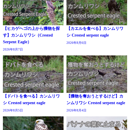
【ヒカゲヘゴの上から獲物を探
【カエルを食べる】カンムリワ
す】カンムリワシ（Crested
シ Crested serpent eagle
Serpent Eagle）
2026年8月6日
2026年8月7日
【ドバトを食べる】カンムリワ
【獲物を奪おうとするけど】カ
シ Crested serpent eagle
ンムリワシ Crested serpent eagle
2026年8月5日
2026年8月4日