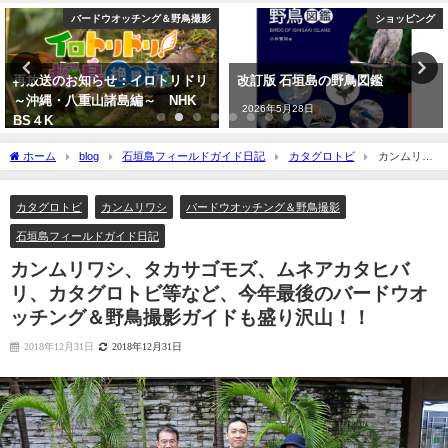
ショッピング
バードウオッチング＆野鳥撮影
改訂版 石垣島の野鳥図鑑
沖縄タイムス3月24日朝刊掲載
「石垣に迷鳥確認 ３例目 ノド
2026年5月28日
アカツグミ」
2026年3月25日
ホーム
blog
石垣島フィールドガイド日記
カタグロトビ
カンムリワ
シ、タカサゴモズ、ムネアカタヒバリ、カタグロトビ等など、今年最後のバードウオ
ッチング＆野鳥撮影ガイドも盛り沢山！！
カタグロトビ
カンムリワシ
バードウオッチング＆野鳥撮影
石垣島フィールドガイド日記
カンムリワシ、タカサゴモズ、ムネアカタヒバ
リ、カタグロトビ等など、今年最後のバードウオ
ッチング＆野鳥撮影ガイドも盛り沢山！！
2018年12月31日
2018年12月31日