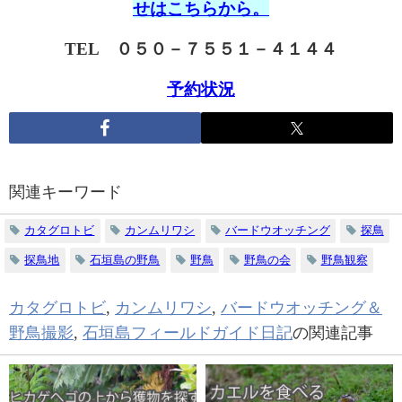
せはこちらから。
TEL ０５０－７５５１－４１４４
予約状況
関連キーワード
カタグロトビ
カンムリワシ
バードウオッチング
探鳥
探鳥地
石垣島の野鳥
野鳥
野鳥の会
野鳥観察
カタグロトビ
,
カンムリワシ
,
バードウオッチング＆
野鳥撮影
,
石垣島フィールドガイド日記
の関連記事