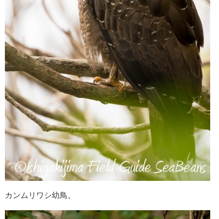
カンムリワシ幼鳥。