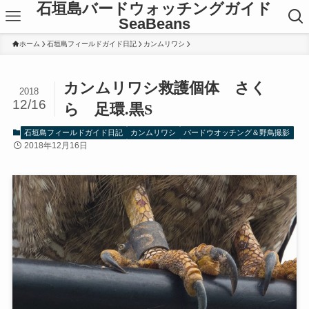
石垣島バードウォッチングガイド
SeaBeans
ホーム
石垣島フィールドガイド日記
カンムリワシ
カンムリワシ救護個体 さく
2018
12/16
ら 足環.黒S
石垣島フィールドガイド日記
カンムリワシ
バードウオッチング＆野鳥撮影
2018年12月16日