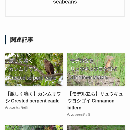
seabeans
関連記事
【激しく鳴く】カンムリワ
【モデル立ち】リュウキュ
シ Crested serpent eagle
ウヨシゴイ Cinnamon
bittern
2026年8月9日
2026年8月8日