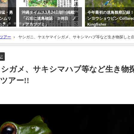
 勇猛・勇
沖縄タイムス3月24日朝刊掲載
今年最初の迷鳥観察記録
カンムリ
「石垣に迷鳥確認 ３例目 ノ
ンヨウショウビン Collare
た。」
ドアカツグミ」
Kingfisher
2026年3月25日
2022年4月7日
ツアー
ヤシガニ、ヤエヤマイシガメ、サキシマハブ等など生き物探しと
記
イシガメ、サキシマハブ等など生き物
ツアー!!