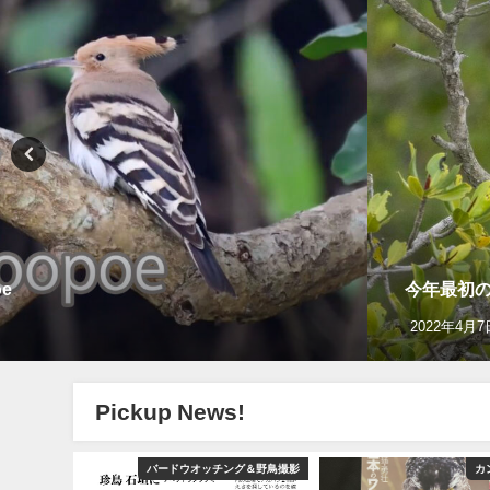
e
今年最初の迷
2022年4月7
Pickup News!
グ＆野鳥撮影
バードウオッチング＆野鳥撮影
カ