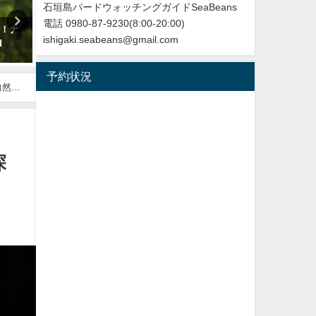
石垣島バードウォッチングガイドSeaBeans
電話 0980-87-9230(8:00-20:00)
！！ナ
【日本初記録種（２例目）】 石
沖縄タイムス 3月1日朝刊 
ishigaki.seabeans@gmail.com
d
垣島初記録 ニシブッポウソウ
タヒバリ石垣飛来
European roller
2026年3月1日
予約状況
2021年11月19日
自然観
探