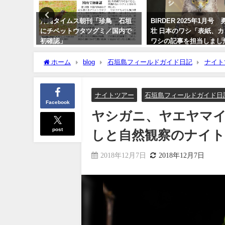
ロトリド
沖縄タイムス朝刊「珍鳥 石垣
BIRDER 2025年1月号
島編～
にチベットウタツグミ／国内で
壮 日本のワシ「表紙、
初確認」
ワシの記事を担当しまし
2020年2月21日
2024年12月16日
ホーム
blog
石垣島フィールドガイド日記
ナイト
察のナイトツアー!!
ナイトツアー
石垣島フィールドガイド日
Facebook
ヤシガニ、ヤエヤマ
post
しと自然観察のナイト
2018年12月7日
2018年12月7日