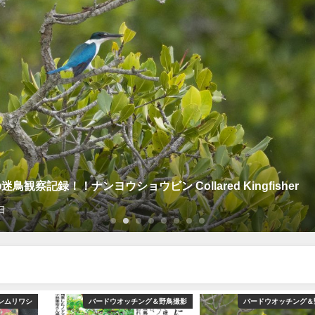
鳥観察記録！！ナンヨウショウビン Collared Kingfisher
日
ンムリワシ
バードウオッチング＆野鳥撮影
バードウオッチング＆