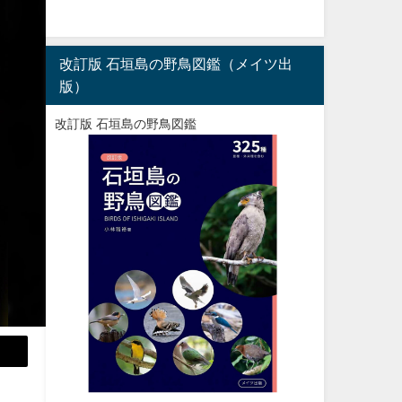
改訂版 石垣島の野鳥図鑑（メイツ出
版）
改訂版 石垣島の野鳥図鑑