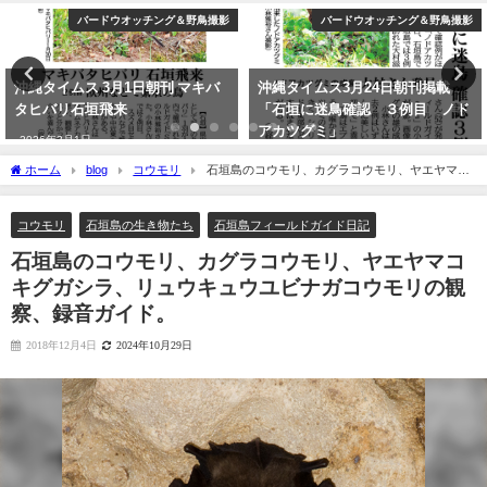
バードウオッチング＆野鳥撮影
バードウオッチング＆野鳥撮影
沖縄タイムス 3月1日朝刊 マキバ
沖縄タイムス3月24日朝刊掲載
タヒバリ石垣飛来
「石垣に迷鳥確認 ３例目 ノド
アカツグミ」
2026年3月1日
2026年3月25日
ホーム
blog
コウモリ
石垣島のコウモリ、カグラコウモリ、ヤエヤマコ
キグガシラ、リュウキュウユビナガコウモリの観察、録音ガイド。
コウモリ
石垣島の生き物たち
石垣島フィールドガイド日記
石垣島のコウモリ、カグラコウモリ、ヤエヤマコ
キグガシラ、リュウキュウユビナガコウモリの観
察、録音ガイド。
2018年12月4日
2024年10月29日