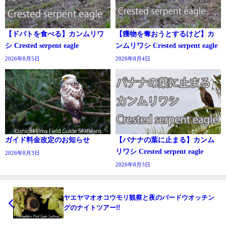
【ドバトを食べる】カンムリワ
【獲物を奪おうとするけど】カ
シ Crested serpent eagle
ンムリワシ Crested serpent eagle
2026年8月5日
2026年8月4日
ガイド料金改定のお知らせ
【バナナの葉に止まる】カンム
リワシ Crested serpent eagle
2026年8月3日
2026年8月3日
ヤエヤマオオコウモリ観察と夜のバードウオッチン
グのナイトツアー!!