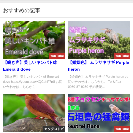
おすすめの記事
YouTube
YouTube
【鳴き声】美しいキンバト雄
【婚姻色】 ムラサキサギ Purple
Emerald dove
heron
【鳴き声】 美しいキンバト雄 Emerald
【婚姻色】 ムラサキサギ Purple heron お
dove https://youtu.be/wKQCphP7tr8 お問
問い合わせはこちらから。 Tel＆Fax
い合わせはこちらから...
0980-87-9230 予約状況...
カタグロトビ
YouTube