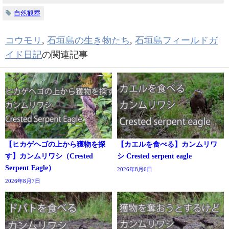
自然観察
コウモリ
,
石垣島の生き物たち
,
石垣島フィールドガ
イド日記
の関連記事
【ヒカゲヘゴの上から獲物を探
【カエルを食べる】カンムリワ
す】カンムリワシ（Crested
シ Crested serpent eagle
Serpent Eagle）
2026年8月6日
2026年8月7日