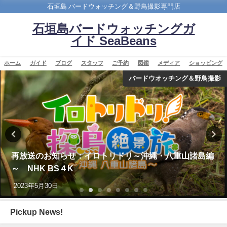
石垣島 バードウォッチング＆野鳥撮影専門店
石垣島バードウォッチングガ
イド SeaBeans
ホーム
ガイド
ブログ
スタッフ
ご予約
図鑑
メディア
ショッピング
バードウオッチング＆野鳥撮影
送のお知らせ：イロトリドリ～沖縄・八重山諸島編
【日本
HK BS４K
ウソウ E
年5月30日
2021
Pickup News!