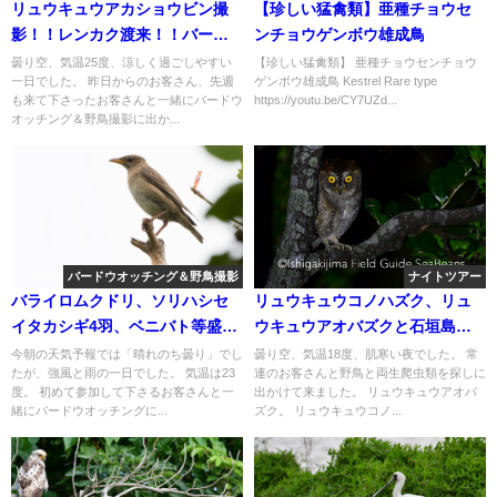
リュウキュウアカショウビン撮
【珍しい猛禽類】亜種チョウセ
影！！レンカク渡来！！バード
ンチョウゲンボウ雄成鳥
ウオッチング＆野鳥撮影ガイ
曇り空、気温25度、涼しく過ごしやすい
【珍しい猛禽類】 亜種チョウセンチョウ
一日でした。 昨日からのお客さん、先週
ゲンボウ雄成鳥 Kestrel Rare type
ド。
も来て下さったお客さんと一緒にバードウ
https://youtu.be/CY7UZd...
オッチング＆野鳥撮影に出か...
バードウオッチング＆野鳥撮影
ナイトツアー
バライロムクドリ、ソリハシセ
リュウキュウコノハズク、リュ
イタカシギ4羽、ベニバト等盛り
ウキュウアオバズクと石垣島の
沢山のバードウオッチング＆野
両生爬虫類を求めて！！ナイト
今朝の天気予報では「晴れのち曇り」でし
曇り空、気温18度、肌寒い夜でした。 常
たが、強風と雨の一日でした。 気温は23
連のお客さんと野鳥と両生爬虫類を探しに
鳥撮影ツアー!!
ツアー 。
度。 初めて参加して下さるお客さんと一
出かけて来ました。 リュウキュウアオバ
緒にバードウオッチングに...
ズク。 リュウキュウコノ...