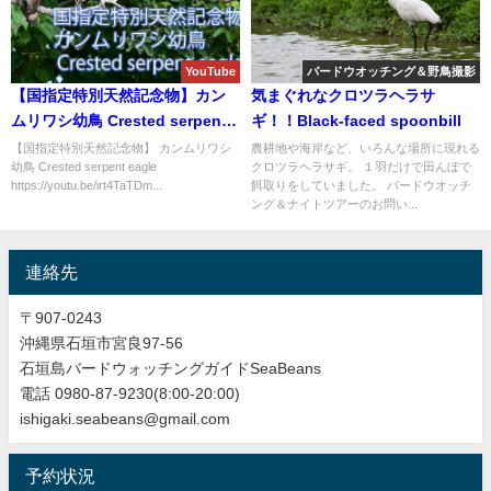
YouTube
バードウオッチング＆野鳥撮影
【国指定特別天然記念物】カン
気まぐれなクロツラヘラサ
ムリワシ幼鳥 Crested serpent
ギ！！Black-faced spoonbill
eagle
【国指定特別天然記念物】 カンムリワシ
農耕地や海岸など、いろんな場所に現れる
幼鳥 Crested serpent eagle
クロツラヘラサギ。 １羽だけで田んぼで
https://youtu.be/irt4TaTDm...
餌取りをしていました。 バードウオッチ
ング＆ナイトツアーのお問い...
連絡先
〒907-0243
沖縄県石垣市宮良97-56
石垣島バードウォッチングガイドSeaBeans
電話 0980-87-9230(8:00-20:00)
ishigaki.seabeans@gmail.com
予約状況