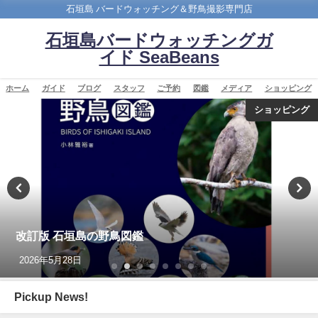
石垣島 バードウォッチング＆野鳥撮影専門店
石垣島バードウォッチングガ
イド SeaBeans
ホーム
ガイド
ブログ
スタッフ
ご予約
図鑑
メディア
ショッピング
ショッピング
改訂版 石垣島の野鳥図鑑
2026年5月28日
Pickup News!