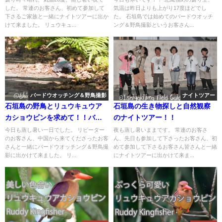
した。 常連のお客さん、初めて参加して
気温は昨日よりも上がり17度ほどでし
のナイトツアー！！
下さるご家族と一緒にナイトツアーに出か
た。 石垣島では始めてのバードウオッチ
けて来ました。 リュウキュ...
ング＆野鳥撮影というお客さん...
バードウオッチング＆野鳥撮影
ナイトツアー
石垣島の野鳥とリュウキュウア
石垣島の生き物探しと自然観察
カショウビンを求めて！！バー
のナイトツアー！！
ドウオッチング＆野鳥撮影ガイ
今日も蒸し暑い一日でした。 リピーター
夜も蒸し暑いままです。 常連のお客さ
のお客さん、中国から来てくださったお客
ん、先日も参加して下さったお客さん、初
ド。
さんと一緒にバードウオッチング＆野鳥撮
めて参加して下さるお客さん皆さんと一緒
影に出かけて来ました。 リ...
にナイトツアーに出かけて来ま...