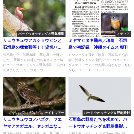
バードウオッチング＆野鳥撮影
メディア
リュウキュウアカショウビンと
ミヤマヒタキ飛来／珍鳥 石垣
石垣島の猛禽類等！！貸切バー
島で初記録 沖縄タイムス 朝刊
ドウオッチング＆野鳥撮影ガイ
強風曇り空、気温30度、蒸し暑い一日で
ミヤマヒタキ飛来／珍鳥 石垣島で初記
した。 香港からお越しのお客さんと一緒
録 沖縄タイムス 朝刊 バードウオッチン
ド。
にバードウオッチング＆野鳥撮影に出かけ
グ＆ナイトツアーのお問い合わせはこちら
て来ました。 リュウキュウ...
から。 TEL ０５０－７...
ナイトツアー
バードウオッチング＆野鳥撮影
リュウキュウコノハズク、ヤエ
石垣島の野鳥たちを求めて。バ
ヤマアオガエル、ヤシガニなど
ードウオッチング＆野鳥撮影ツ
など夜の自然観察と生き物探し
アー！！
曇り時々晴れ、気温28度、蒸し暑い夜で
今日も寒いです！！ 北風強めの曇り空、