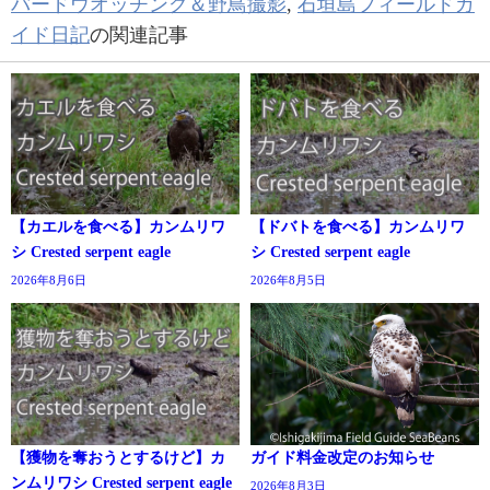
バードウオッチング＆野鳥撮影
,
石垣島フィールドガ
イド日記
の関連記事
【カエルを食べる】カンムリワ
【ドバトを食べる】カンムリワ
シ Crested serpent eagle
シ Crested serpent eagle
2026年8月6日
2026年8月5日
【獲物を奪おうとするけど】カ
ガイド料金改定のお知らせ
ンムリワシ Crested serpent eagle
2026年8月3日