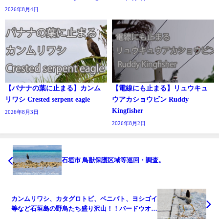
2026年8月4日
【バナナの葉に止まる】カンム
【電線にも止まる】リュウキュ
リワシ Crested serpent eagle
ウアカショウビン Ruddy
Kingfisher
2026年8月3日
2026年8月2日
石垣市 鳥獣保護区域等巡回・調査。
カンムリワシ、カタグロトビ、ベニバト、ヨシゴイ
等など石垣島の野鳥たち盛り沢山！！バードウオッ
チングツアー。