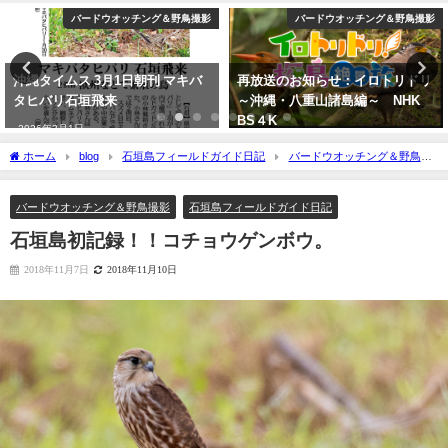
バードウオッチング＆野鳥撮影
バードウオッチング＆野鳥撮影
沖縄タイムス 3月1日朝刊 マキバ
再放送のお知らせ：イロトリドリ
タヒバリ石垣飛来
～沖縄・八重山諸島編～ NHK
BS４K
2026年3月1日
2023年5月30日
ホーム
blog
石垣島フィールドガイド日記
バードウオッチング＆野鳥撮
影
石垣島初記録！！コチョウゲンボウ。
バードウオッチング＆野鳥撮影
石垣島フィールドガイド日記
石垣島初記録！！コチョウゲンボウ。
2018年11月7日
2018年11月10日