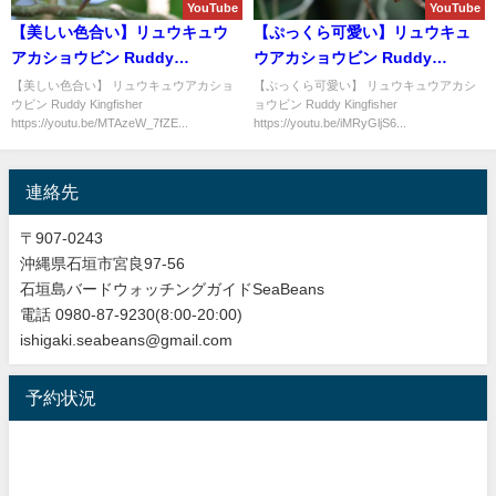
YouTube
YouTube
【美しい色合い】リュウキュウ
【ぷっくら可愛い】リュウキュ
アカショウビン Ruddy
ウアカショウビン Ruddy
Kingfisher
Kingfisher
【美しい色合い】 リュウキュウアカショ
【ぷっくら可愛い】 リュウキュウアカシ
ウビン Ruddy Kingfisher
ョウビン Ruddy Kingfisher
https://youtu.be/MTAzeW_7fZE...
https://youtu.be/iMRyGljS6...
連絡先
〒907-0243
沖縄県石垣市宮良97-56
石垣島バードウォッチングガイドSeaBeans
電話 0980-87-9230(8:00-20:00)
ishigaki.seabeans@gmail.com
予約状況