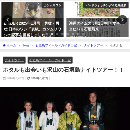
バードウオッチング＆野鳥撮影
バードウオッチング＆野鳥撮影
沖縄タイムス 3月1日朝刊 マキバ
沖縄タイムス朝刊「珍鳥 石垣に
タヒバリ石垣飛来
チベットウタツグミ／国内で初確
認」
2026年3月1日
2020年2月21日
ホーム
blog
石垣島フィールドガイド日記
ナイトツアー
ホタルも出
会いも沢山の石垣島ナイトツアー！！
ナイトツアー
石垣島フィールドガイド日記
ホタルも出会いも沢山の石垣島ナイトツアー！！
2016年9月22日
2016年9月23日