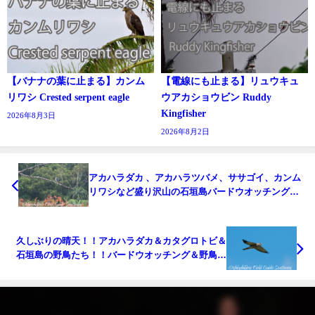
【バナナの葉に止まる】カンム
【電線にも止まる】リュウキュ
リワシ Crested serpent eagle
ウアカショウビン Ruddy
Kingfisher
2026年8月3日
2026年8月2日
アカハラダカ 、アカハラツバメ、ササゴイ、カンム
リワシなど盛り沢山の石垣島バードウオッチング＆
野鳥撮影！！
久しぶりの晴天！！アカハラダカ＆カタグロトビ＆
石垣島の野鳥たち！！バードウオッチング＆野鳥撮
影！！