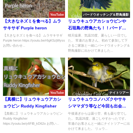
YouTube
バードウオッチング＆野鳥撮影
【大きなネズミを食べる】ムラ
リュウキュウアカショウビンや
サキサギ Purple heron
石垣島の野鳥たち！！バードウ
オッチング＆野鳥撮影ツアー!!
【大きなネズミを食べる】 ムラサキサギ
晴天猛暑、気温33度、夏らしい一日でし
Purple heron https://youtu.be/r6gKSzjWyss
た。 常連のお客さん、初めて参加して下
お問い合わせ...
さるご家族と一緒にバードウオッチング＆
野鳥撮影に出かけて来ました...
YouTube
ナイトツアー
【真横に】リュウキュウアカシ
リュウキュウコノハズクやサキ
ョウビン Ruddy Kingfisher
シママダラ等など今回も出会い
盛り沢山で楽しいナイトツアー!!
【真横に】 リュウキュウアカショウビン
午後過ぎからは曇り空、夜も曇り空でし
Ruddy Kingfisher
た。 気温26度、過ごしやすかったです。
https://youtu.be/y6FlB_kD62o お問い...
常連のお客さんと一緒にナイトツアーに出
かけて来ました。 リュウ...