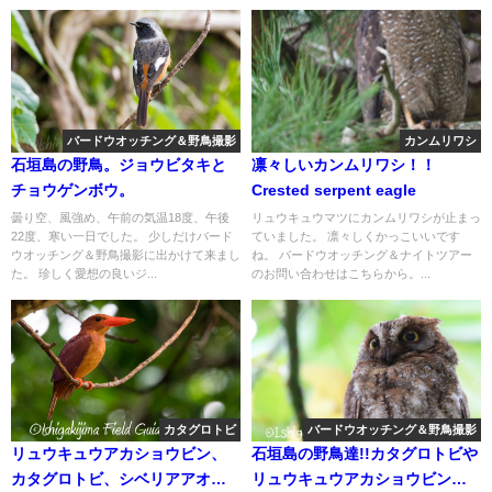
バードウオッチング＆野鳥撮影
カンムリワシ
石垣島の野鳥。ジョウビタキと
凛々しいカンムリワシ！！
チョウゲンボウ。
Crested serpent eagle
曇り空、風強め、午前の気温18度、午後
リュウキュウマツにカンムリワシが止まっ
22度、寒い一日でした。 少しだけバード
ていました。 凛々しくかっこいいです
ウオッチング＆野鳥撮影に出かけて来まし
ね。 バードウオッチング＆ナイトツアー
た。 珍しく愛想の良いジ...
のお問い合わせはこちらから。...
カタグロトビ
バードウオッチング＆野鳥撮影
リュウキュウアカショウビン、
石垣島の野鳥達!!カタグロトビや
カタグロトビ、シベリアアオジ
リュウキュウアカショウビン等