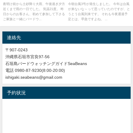
等々、大雨でも出会い盛り沢山
盛り沢山。野鳥観察＆野鳥撮影
夜明け前から土砂降り大雨、午後過ぎ夕方
今朝台風3号が発生しました。 今年は台風
近くまで雨の一日でした。 気温21度。 昨
が来ないな～って思っていたのですが、と
のバードウオッチング＆野鳥撮
ガイド。
日からのお客さん、初めて参加して下さる
うとう台風到来です。 それも今夜通過予
影ガイド!!
ご家族と一緒にバードウ...
定とは、早急ですよね。 ...
連絡先
〒907-0243
沖縄県石垣市宮良97-56
石垣島バードウォッチングガイドSeaBeans
電話 0980-87-9230(8:00-20:00)
ishigaki.seabeans@gmail.com
予約状況