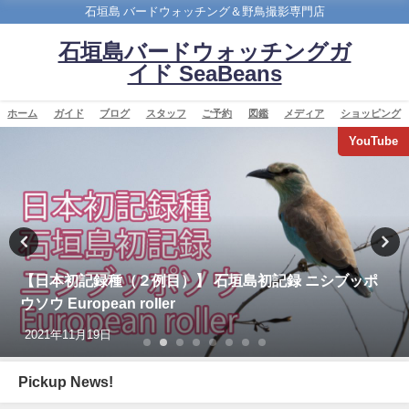
石垣島 バードウォッチング＆野鳥撮影専門店
石垣島バードウォッチングガ
イド SeaBeans
ホーム
ガイド
ブログ
スタッフ
ご予約
図鑑
メディア
ショッピング
バードウオッチング＆野鳥撮影
沖縄タイムス朝刊「珍鳥 石垣にチベットウタツグミ／
国内で初確認」
2020年2月21日
Pickup News!