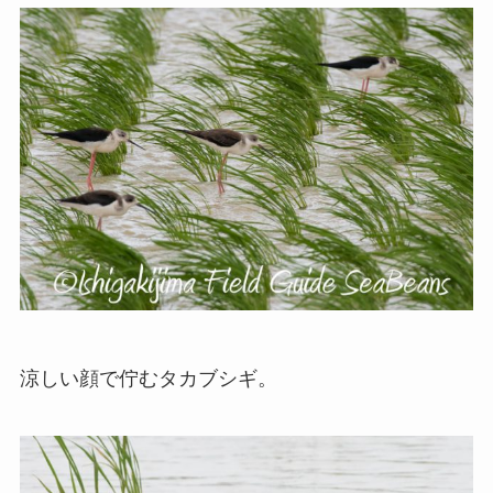
涼しい顔で佇むタカブシギ。