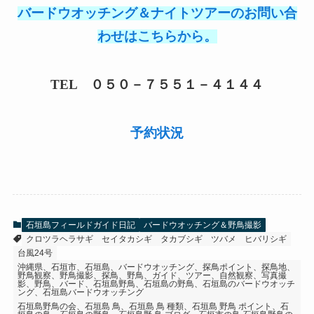
バードウオッチング＆ナイトツアーのお問い合
わせはこちらから。
TEL ０５０－７５５１－４１４４
予約状況
石垣島フィールドガイド日記
バードウオッチング＆野鳥撮影
クロツラヘラサギ
セイタカシギ
タカブシギ
ツバメ
ヒバリシギ
台風24号
沖縄県、石垣市、石垣島、バードウオッチング、探鳥ポイント、探鳥地、
野鳥観察、野鳥撮影、探鳥、野鳥、ガイド、ツアー、自然観察、写真撮
影、野鳥、バード、石垣島野鳥、石垣島の野鳥、石垣島のバードウオッチ
ング、石垣島バードウオッチング
石垣島野鳥の会、石垣島 鳥、石垣島 鳥 種類、石垣島 野鳥 ポイント、石