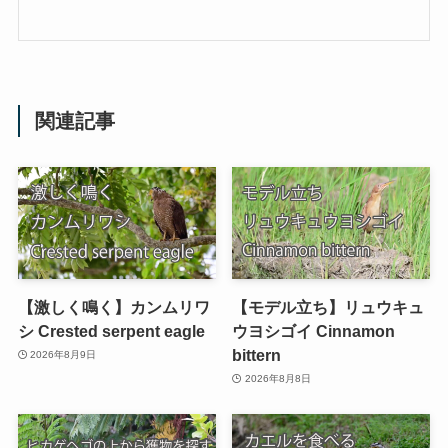
関連記事
【激しく鳴く】カンムリワ
【モデル立ち】リュウキュ
シ Crested serpent eagle
ウヨシゴイ Cinnamon
bittern
2026年8月9日
2026年8月8日