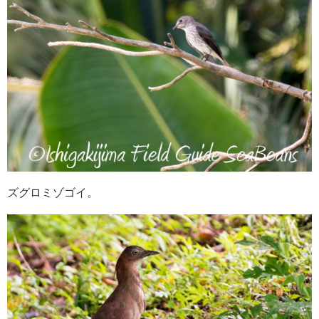
ズグロミゾゴイ。