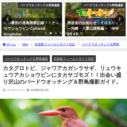
バードウオッチング＆野鳥撮影
バードウオッチング＆野鳥撮影
再放送のお知らせ：イロトリドリ
沖縄タイムス 3月1日朝刊 マキバ
～沖縄・八重山諸島編～ NHK
タヒバリ石垣飛来
BS４K
2026年3月1日
2023年5月30日
ホーム
blog
石垣島フィールドガイド日記
バードウオッチング＆野鳥撮
影
カタグロトビ、ジャワアカガシラサギ、リュウキュウアカショウビンにタカサ
ゴモズ！！出会い盛り沢山のバードウオッチング＆野鳥撮影ガイド。
バードウオッチング＆野鳥撮影
石垣島フィールドガイド日記
カタグロトビ、ジャワアカガシラサギ、リュウキ
ュウアカショウビンにタカサゴモズ！！出会い盛
り沢山のバードウオッチング＆野鳥撮影ガイド。
2018年9月22日
2018年9月22日