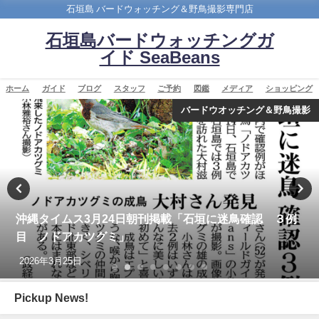
石垣島 バードウォッチング＆野鳥撮影専門店
石垣島バードウォッチングガ
イド SeaBeans
ホーム
ガイド
ブログ
スタッフ
ご予約
図鑑
メディア
ショッピング
バードウオッチング＆野鳥撮影
再放送のお知らせ：イロトリドリ～沖縄・八重山諸島編
～ NHK BS４K
2023年5月30日
Pickup News!