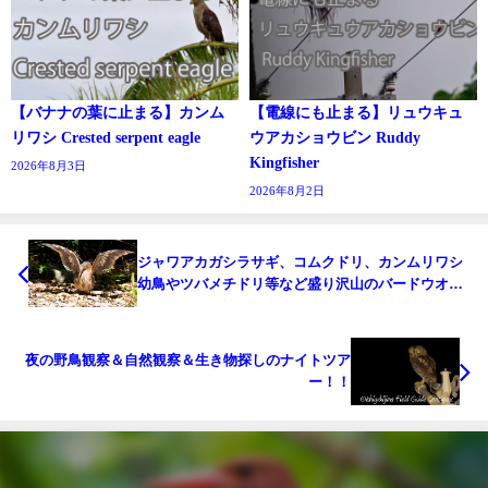
【バナナの葉に止まる】カンム
【電線にも止まる】リュウキュ
リワシ Crested serpent eagle
ウアカショウビン Ruddy
Kingfisher
2026年8月3日
2026年8月2日
ジャワアカガシラサギ、コムクドリ、カンムリワシ
幼鳥やツバメチドリ等など盛り沢山のバードウオッ
チング＆野鳥撮影ガイド。
夜の野鳥観察＆自然観察＆生き物探しのナイトツア
ー！！