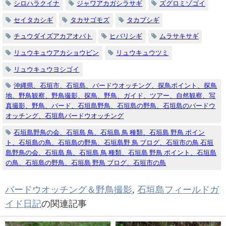
シロハラクイナ
ジャワアカガシラサギ
ズグロミゾゴイ
セイタカシギ
タカサゴモズ
タカブシギ
チュウダイズアカアオバト
ヒバリシギ
ムラサキサギ
リュウキュウアカショウビン
リュウキュウツミ
リュウキュウヨシゴイ
沖縄県、石垣市、石垣島、バードウオッチング、探鳥ポイント、探鳥
地、野鳥観察、野鳥撮影、探鳥、野鳥、ガイド、ツアー、自然観察、写
真撮影、野鳥、バード、石垣島野鳥、石垣島の野鳥、石垣島のバードウ
オッチング、石垣島バードウオッチング
石垣島野鳥の会、石垣島 鳥、石垣島 鳥 種類、石垣島 野鳥 ポイン
ト、石垣島の鳥、石垣島の野鳥、石垣島野 鳥 ブログ、石垣市の鳥 石垣
島野鳥の会、石垣島 鳥、石垣島 鳥 種類、石垣島 野鳥 ポイント、石垣島
の鳥、石垣島の野鳥、石垣島 野鳥 ブログ、石垣市の鳥
バードウオッチング＆野鳥撮影
,
石垣島フィールドガ
イド日記
の関連記事