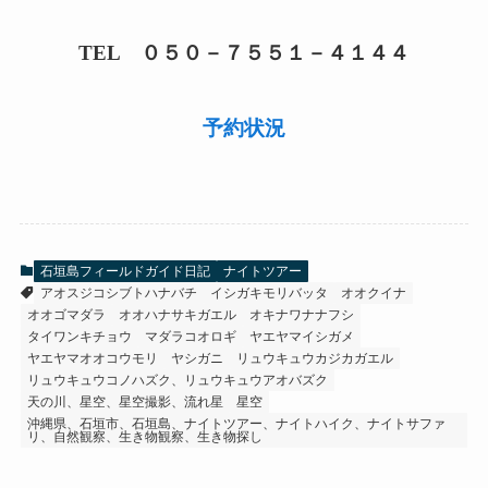
TEL ０５０－７５５１－４１４４
予約状況
石垣島フィールドガイド日記
ナイトツアー
アオスジコシブトハナバチ
イシガキモリバッタ
オオクイナ
オオゴマダラ
オオハナサキガエル
オキナワナナフシ
タイワンキチョウ
マダラコオロギ
ヤエヤマイシガメ
ヤエヤマオオコウモリ
ヤシガニ
リュウキュウカジカガエル
リュウキュウコノハズク、リュウキュウアオバズク
天の川、星空、星空撮影、流れ星
星空
沖縄県、石垣市、石垣島、ナイトツアー、ナイトハイク、ナイトサファ
リ、自然観察、生き物観察、生き物探し