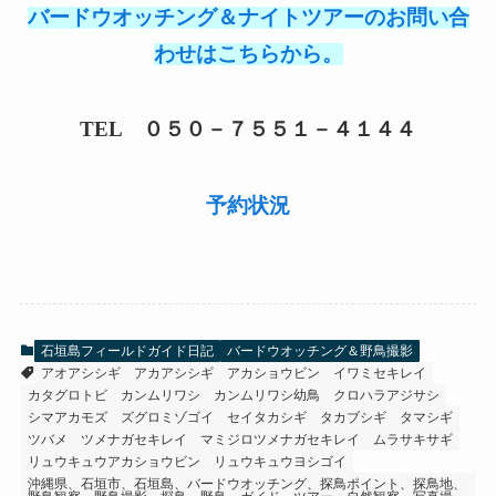
バードウオッチング＆ナイトツアーのお問い合
わせはこちらから。
TEL ０５０－７５５１－４１４４
予約状況
石垣島フィールドガイド日記
バードウオッチング＆野鳥撮影
アオアシシギ
アカアシシギ
アカショウビン
イワミセキレイ
カタグロトビ
カンムリワシ
カンムリワシ幼鳥
クロハラアジサシ
シマアカモズ
ズグロミゾゴイ
セイタカシギ
タカブシギ
タマシギ
ツバメ
ツメナガセキレイ
マミジロツメナガセキレイ
ムラサキサギ
リュウキュウアカショウビン
リュウキュウヨシゴイ
沖縄県、石垣市、石垣島、バードウオッチング、探鳥ポイント、探鳥地、