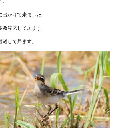
た。
に出かけて来ました。
多数渡来して居ます。
通過して居ます。