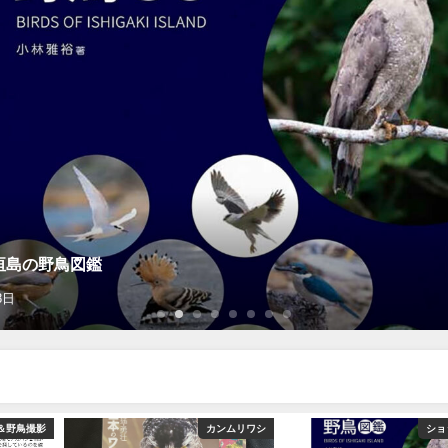
垣島の野鳥図鑑
8日
＆野鳥撮影
カンムリワシ
ショ