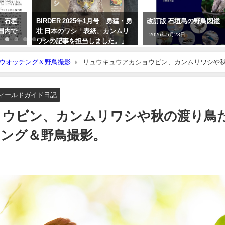
 石垣
BIRDER 2025年1月号 勇猛・勇
改訂版 石垣島の野鳥図鑑
国内で
壮 日本のワシ「表紙、カンムリ
2026年5月28日
ワシの記事を担当しました。」
2024年12月16日
ウオッチング＆野鳥撮影
リュウキュウアカショウビン、カンムリワシや
ィールドガイド日記
ョウビン、カンムリワシや秋の渡り鳥
ング＆野鳥撮影。