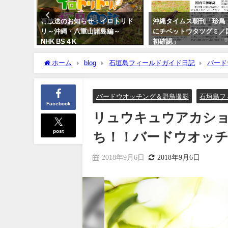
ラ
再放送のお知らせ：イロトリド
沖縄タイムス朝刊「珍鳥
リ～沖縄・八重山諸島編～
にチベットウタツグミ／
NHK BS４K
初確認」
2023年5月30日
2020年2月21日
ホーム
blog
石垣島フィールドガイド日記
バード
り鳥たち！！バードウオッチング＆野鳥撮影。
バードウオッチング＆野鳥撮影
石垣島フ
Facebook
リュウキュウアカシ
post
ち！！バードウオッチ
2018年9月6日
2018年9月6日