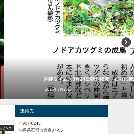
沖縄タイムス3月24日朝刊掲載「石垣に
2026年3月25日
連絡先
〒907-0243
ッピング
バードウオッチング＆野鳥撮影
Y
沖縄県石垣市宮良97-56