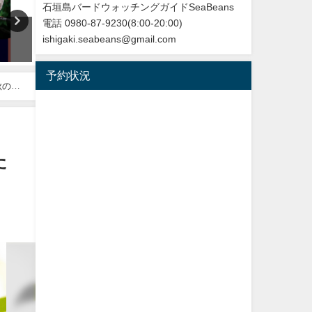
石垣島バードウォッチングガイドSeaBeans
電話 0980-87-9230(8:00-20:00)
沖縄タイムス3月24日朝刊掲載
【日本初記録種（２例目）】
ishigaki.seabeans@gmail.com
「石垣に迷鳥確認 ３例目 ノ
垣島初記録 ニシブッポウソ
ドアカツグミ」
European roller
予約状況
2026年3月25日
2021年11月19日
秋の渡
た