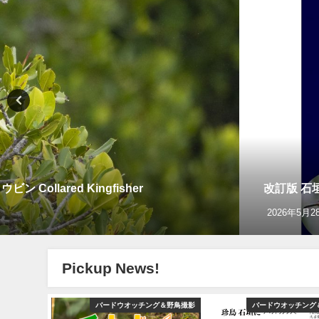
llared Kingfisher
改訂版 石
2026年5月2
Pickup News!
YouTube
バードウオッチング＆野鳥撮影
バードウオッチング