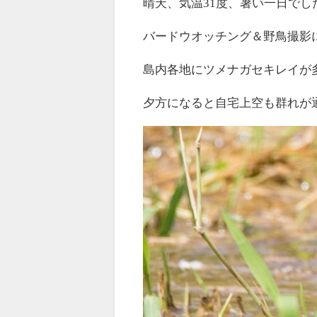
晴天、気温31度、暑い一日でし
バードウオッチング＆野鳥撮影
島内各地にツメナガセキレイが
夕方になると自宅上空も群れが