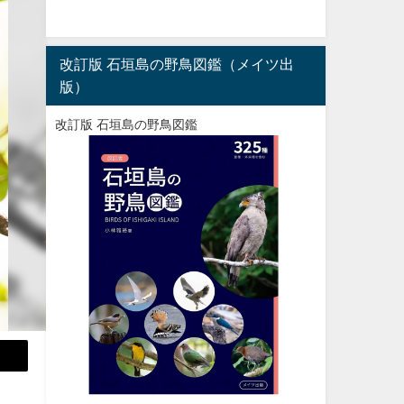
改訂版 石垣島の野鳥図鑑（メイツ出
版）
改訂版 石垣島の野鳥図鑑