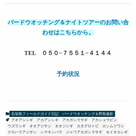
バードウオッチング＆ナイトツアーのお問い合
わせはこちらから。
TEL ０５０−７５５１−４１４４
予約状況
石垣島フィールドガイド日記
バードウオッチング＆野鳥撮影
アオアシシギ
アカアシシギ
アカガシラサギ
アカショウビン
ウズラシギ
オオアジサシ
オオジシギ
カタグロトビ
カンムリワシ
クロハラアジサシ
シマキンパラ
ジャワアカガシラサギ
セイタカシギ