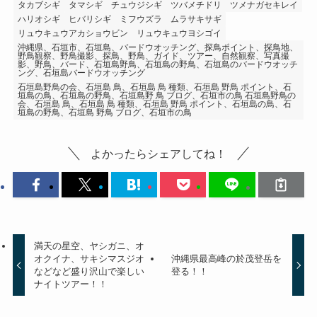
タカブシギ
タマシギ
チュウジシギ
ツバメチドリ
ツメナガセキレイ
ハリオシギ
ヒバリシギ
ミフウズラ
ムラサキサギ
リュウキュウアカショウビン
リュウキュウヨシゴイ
沖縄県、石垣市、石垣島、バードウオッチング、探鳥ポイント、探鳥地、
野鳥観察、野鳥撮影、探鳥、野鳥、ガイド、ツアー、自然観察、写真撮
影、野鳥、バード、石垣島野鳥、石垣島の野鳥、石垣島のバードウオッチ
ング、石垣島バードウオッチング
石垣島野鳥の会、石垣島 鳥、石垣島 鳥 種類、石垣島 野鳥 ポイント、石
垣島の鳥、石垣島の野鳥、石垣島野 鳥 ブログ、石垣市の鳥 石垣島野鳥の
会、石垣島 鳥、石垣島 鳥 種類、石垣島 野鳥 ポイント、石垣島の鳥、石
垣島の野鳥、石垣島 野鳥 ブログ、石垣市の鳥
よかったらシェアしてね！
満天の星空、ヤシガニ、オ
オクイナ、サキシマスジオ
沖縄県最高峰の於茂登岳を
などなど盛り沢山で楽しい
登る！！
ナイトツアー！！