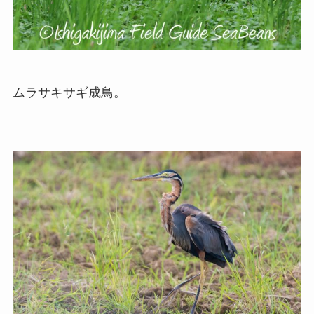
ムラサキサギ成鳥。