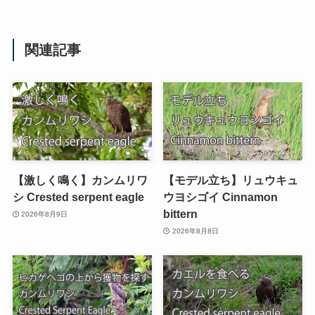
関連記事
【激しく鳴く】カンムリワ
【モデル立ち】リュウキュ
シ Crested serpent eagle
ウヨシゴイ Cinnamon
bittern
2026年8月9日
2026年8月8日