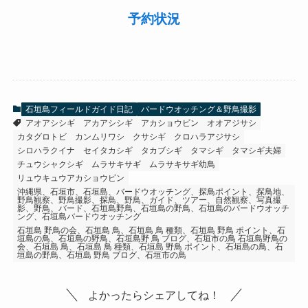
予約状況
石垣島フィールドガイド日記
バードウオッチング＆野鳥撮影
アオアシシギ
アカアシシギ
アカショウビン
オオアジサシ
カタグロトビ
カンムリワシ
クサシギ
クロハラアジサシ
シロハラクイナ
セイタカシギ
タカブシギ
タマシギ
タマシギ夫婦
チュウシャクシギ
ムラサキサギ
ムラサキサギ幼鳥
リュウキュウアカショウビン
沖縄県、石垣市、石垣島、バードウオッチング、探鳥ポイント、探鳥地、
野鳥観察、野鳥撮影、探鳥、野鳥、ガイド、ツアー、自然観察、写真撮
影、野鳥、バード、石垣島野鳥、石垣島の野鳥、石垣島のバードウオッチ
ング、石垣島バードウオッチング
石垣島 野鳥の会、石垣島 鳥、石垣島 鳥 種類、石垣島 野鳥 ポイント、石
垣島の鳥、石垣島の野鳥、石垣島野 鳥 ブログ、石垣市の鳥 石垣島野鳥の
会、石垣島 鳥、石垣島 鳥 種類、石垣島 野鳥 ポイント、石垣島の鳥、石
垣島の野鳥、石垣島 野鳥 ブログ、石垣市の鳥
よかったらシェアしてね！