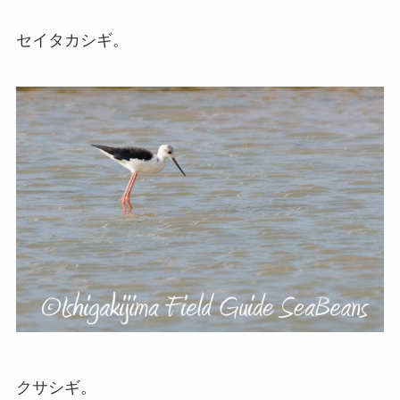
セイタカシギ。
クサシギ。