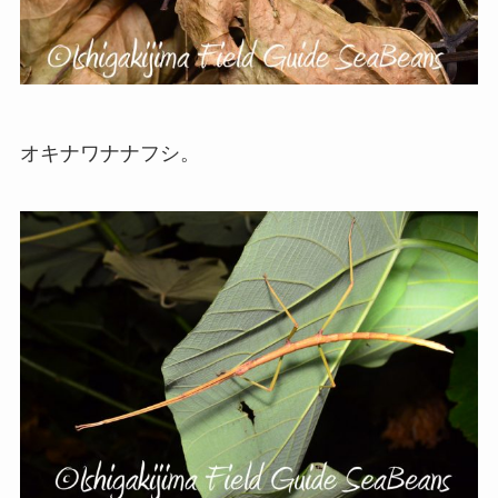
オキナワナナフシ。