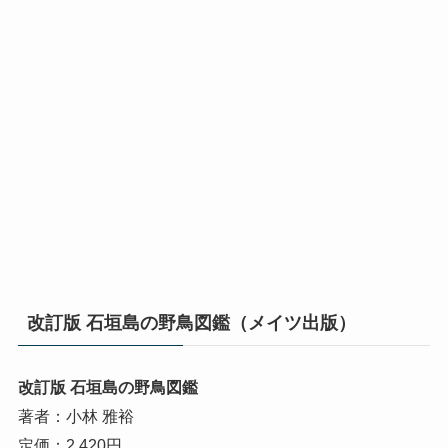
改訂版 石垣島の野鳥図鑑（メイツ出版）
改訂版 石垣島の野鳥図鑑
著者：小林 雅裕
定価：2,420円