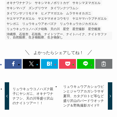
オキナワナナフシ
サキシマキノボリトカゲ
サキシマヌマガエル
サキシマハブ
ズングリウマ
タイワンクツワムシ
タイワンサソリモドキ
ヒメアマガエル
ムラサキオカガニ
ヤエヤマアオガエル
ヤエヤマオオコウモリ
ヤエヤマハラブチガエル
ヤシガニ
リュウキュウアオバズク
リュウキュウカジカガエル
リュウキュウコノハズク幼鳥
天の川
星空
星空撮影
星空鑑賞
沖縄県、石垣市、石垣島、ナイトツアー、ナイトハイク、ナイトサファ
リ、自然観察、生き物観察、生き物探し
よかったらシェアしてね！
リュウキュウアカショウビ
リュウキュウコノハズク親
ンとジャワアカガシラサギ
子にヤシガニ、オキナワナ
夏羽、カタグロトビ等など
ナフシ、天の川等盛り沢山
盛り沢山のバードウオッチ
のナイトツアー！！
ング＆野鳥撮影ガイド!!