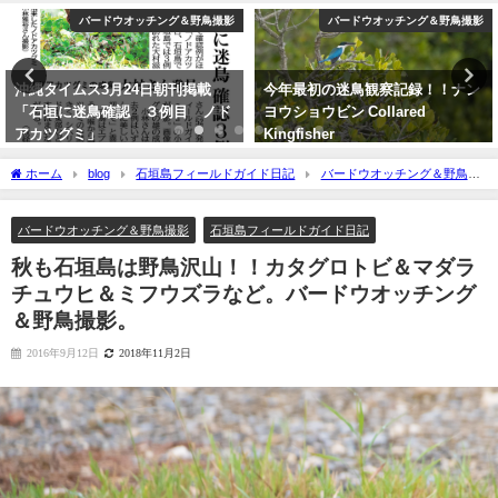
バードウオッチング＆野鳥撮影
バードウオッチング＆野鳥撮影
今年最初の迷鳥観察記録！！ナン
沖縄タイムス朝刊「珍鳥 石垣に
ヨウショウビン Collared
チベットウタツグミ／国内で初確
Kingfisher
認」
2022年4月7日
2020年2月21日
ホーム
blog
石垣島フィールドガイド日記
バードウオッチング＆野鳥撮
影
秋も石垣島は野鳥沢山！！カタグロトビ＆マダラチュウヒ＆ミフウズラなど。
バードウオッチング＆野鳥撮影。
バードウオッチング＆野鳥撮影
石垣島フィールドガイド日記
秋も石垣島は野鳥沢山！！カタグロトビ＆マダラ
チュウヒ＆ミフウズラなど。バードウオッチング
＆野鳥撮影。
2016年9月12日
2018年11月2日