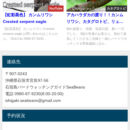
YouTube
カタグロトビ
【虹彩黒色】 カンムリワシ
アカハラダカの渡り！！カンム
Crested serpent eagle
リワシ、カタグロトビ、リュウ
キュウアカショウビン等など盛
【虹彩黒色】 カンムリワシ Crested
晴れ後曇り、強風、気温31度、暑い一日
serpent eagle お問い合わせはこちらか
でした。 3組の常連のお客さん、初めて参
り沢山のバードウオッチング＆
ら。 Tel＆Fax 0980-87-9230...
加してくださるご夫婦と一緒にバードウオ
野鳥撮影ガイド。
ッチング＆野鳥撮影に出か...
連絡先
〒907-0243
沖縄県石垣市宮良97-56
石垣島バードウォッチングガイドSeaBeans
電話 0980-87-9230(8:00-20:00)
ishigaki.seabeans@gmail.com
予約状況