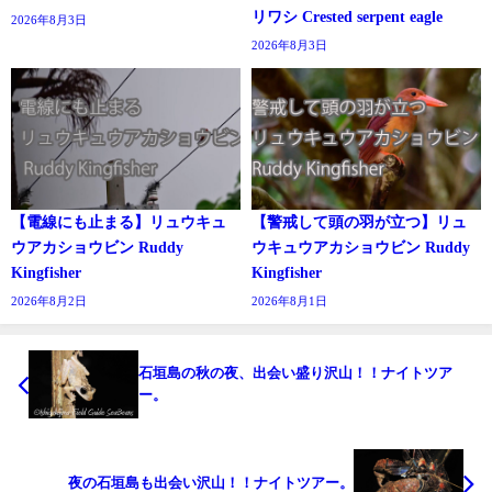
リワシ Crested serpent eagle
2026年8月3日
2026年8月3日
【電線にも止まる】リュウキュ
【警戒して頭の羽が立つ】リュ
ウアカショウビン Ruddy
ウキュウアカショウビン Ruddy
Kingfisher
Kingfisher
2026年8月2日
2026年8月1日
石垣島の秋の夜、出会い盛り沢山！！ナイトツア
ー。
夜の石垣島も出会い沢山！！ナイトツアー。