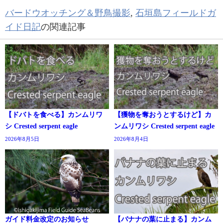
バードウオッチング＆野鳥撮影
,
石垣島フィールドガ
イド日記
の関連記事
【ドバトを食べる】カンムリワ
【獲物を奪おうとするけど】カ
シ Crested serpent eagle
ンムリワシ Crested serpent eagle
2026年8月5日
2026年8月4日
ガイド料金改定のお知らせ
【バナナの葉に止まる】カンム