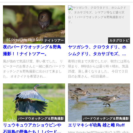
ナイトツアー
カタグロトビ
夜のバードウオッチング＆野鳥
ヤツガシラ、クロウタドリ、ホ
撮影！！ナイトツアー。
シムクドリ、タカサゴモズ、シ
マアジ等など盛り沢山！！バー
風が強めで気温17度、寒い夜でした。 リ
夜明け前まで大雨でしたが、朝方には雨も
ピーターのお客さんと一緒に夜のバードウ
弱まり、8時頃からは曇り時々晴れ、気温
ドウオッチング＆野鳥撮影ガイ
オッチング＆野鳥撮影に出かけて来まし
25度、蒸し暑くなりました。 今日で２日
ド。
た。 オオクイナを希望され...
目のお客さん、4日目最終...
バードウオッチング＆野鳥撮影
バードウオッチング＆野鳥撮影
リュウキュウアカショウビンや
エリマキシギ幼鳥 雄と雌 Ruff
石垣島の野鳥たち！！バードウ
https://youtu.be/8T0nyaoJFcQ お問い合わ