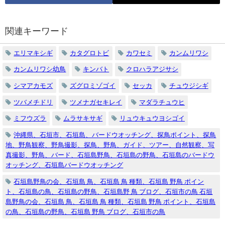
関連キーワード
エリマキシギ
カタグロトビ
カワセミ
カンムリワシ
カンムリワシ幼鳥
キンバト
クロハラアジサシ
シマアカモズ
ズグロミゾゴイ
セッカ
チュウジシギ
ツバメチドリ
ツメナガセキレイ
マダラチュウヒ
ミフウズラ
ムラサキサギ
リュウキュウヨシゴイ
沖縄県、石垣市、石垣島、バードウオッチング、探鳥ポイント、探鳥
地、野鳥観察、野鳥撮影、探鳥、野鳥、ガイド、ツアー、自然観察、写
真撮影、野鳥、バード、石垣島野鳥、石垣島の野鳥、石垣島のバードウ
オッチング、石垣島バードウオッチング
石垣島野鳥の会、石垣島 鳥、石垣島 鳥 種類、石垣島 野鳥 ポイン
ト、石垣島の鳥、石垣島の野鳥、石垣島野 鳥 ブログ、石垣市の鳥 石垣
島野鳥の会、石垣島 鳥、石垣島 鳥 種類、石垣島 野鳥 ポイント、石垣島
の鳥、石垣島の野鳥、石垣島 野鳥 ブログ、石垣市の鳥