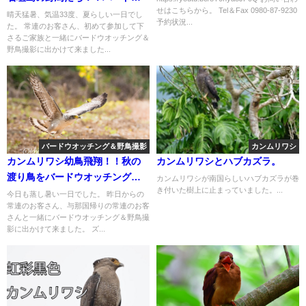
せはこちらから。 Tel＆Fax 0980-87-9230
オッチング＆野鳥撮影ツアー!!
晴天猛暑、気温33度、夏らしい一日でし
予約状況...
た。 常連のお客さん、初めて参加して下
さるご家族と一緒にバードウオッチング＆
野鳥撮影に出かけて来ました...
バードウオッチング＆野鳥撮影
カンムリワシ
カンムリワシ幼鳥飛翔！！秋の
カンムリワシとハブカズラ。
渡り鳥をバードウオッチング＆
カンムリワシが南国らしいハブカズラが巻
き付いた樹上に止まっていました。...
野鳥撮影ツアー！！
今日も蒸し暑い一日でした。 昨日からの
常連のお客さん、与那国帰りの常連のお客
さんと一緒にバードウオッチング＆野鳥撮
影に出かけて来ました。 ズ...