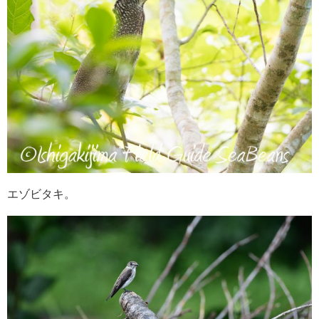
エゾビタキ。