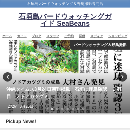
石垣島 バードウォッチング＆野鳥撮影専門店
石垣島バードウォッチングガ
イド SeaBeans
ホーム
ガイド
ブログ
スタッフ
ご予約
図鑑
メディア
ショッピング
カンムリワシ
BIRDER 2025年1月号 勇猛・勇壮 日本のワシ「表
紙、カンムリワシの記事を担当しました。」
2024年12月16日
Pickup News!