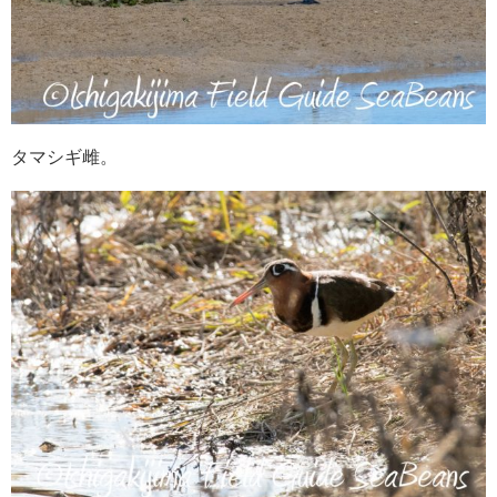
タマシギ雌。