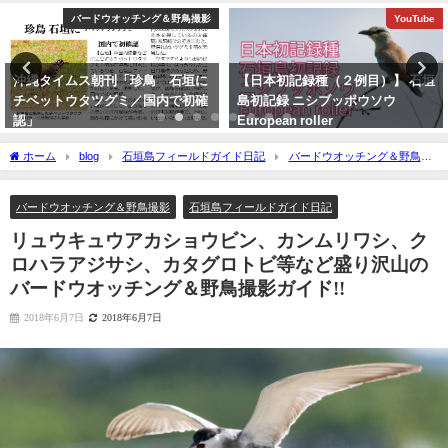
YouTube
ショッピング
【日本初記録種（２例目）】 石垣
改訂版 石垣島の野鳥図鑑
島初記録 ニシブッポウソウ
2026年5月28日
European roller
2021年11月19日
ホーム
blog
石垣島フィールドガイド日記
バードウオッチング＆野鳥撮
影
リュウキュウアカショウビン、カンムリワシ、クロハラアジサシ、カタグロト
ビ等など盛り沢山のバードウオッチング＆野鳥撮影ガイド!!
バードウオッチング＆野鳥撮影
石垣島フィールドガイド日記
リュウキュウアカショウビン、カンムリワシ、ク
ロハラアジサシ、カタグロトビ等など盛り沢山の
バードウオッチング＆野鳥撮影ガイド!!
2018年6月7日
2018年6月7日