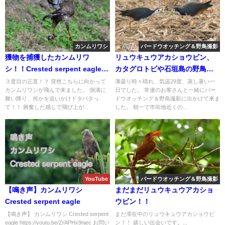
カンムリワシ
バードウオッチング＆野鳥撮影
獲物を捕獲したカンムリワ
リュウキュウアカショウビン、
シ！！Crested serpent eagle
カタグロトビや石垣島の野鳥を
that captured its prey.
求めて!!バードウオッチング＆野
３度目の正直！？ 突然こちらに向かって
薄曇り時々晴れ、気温29度、蒸し暑い一
カンムリワシが飛んで来ました。 側溝に
日でした。 常連のお客さんと一緒にバー
鳥撮影ガイド!!
舞い降り、何かを追いかけドタバタっ
ドウオッチング＆野鳥撮影に出かけて来ま
て！！ 興奮した感じで飛び上が...
した。 朝一で市街地近くの...
YouTube
バードウオッチング＆野鳥撮影
【鳴き声】カンムリワシ
まだまだリュウキュウアカショ
Crested serpent eagle
ウビン！！
【鳴き声】 カンムリワシ Crested serpent
まだ滞在中のリュウキュウアカショウビ
eagle https://youtu.be/ZrAPHx9njec お問い
ン！！ 嬉しい出会いです。...