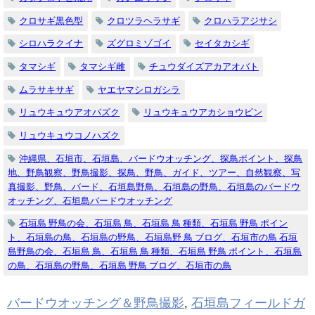
クロサギ黒色型
クロツラヘラサギ
クロハラアジサシ
シロハラクイナ
ズグロミゾゴイ
セイタカシギ
タマシギ
タマシギ雌
チュウダイズアカアオバト
ムラサキサギ
ヤエヤマシロガシラ
リュウキュウアオバズク
リュウキュウアカショウビン
リュウキュウコノハズク
沖縄県、石垣市、石垣島、バードウオッチング、探鳥ポイント、探鳥
地、野鳥観察、野鳥撮影、探鳥、野鳥、ガイド、ツアー、自然観察、写
真撮影、野鳥、バード、石垣島野鳥、石垣島の野鳥、石垣島のバードウ
オッチング、石垣島バードウオッチング
石垣島 野鳥の会、石垣島 鳥、石垣島 鳥 種類、石垣島 野鳥 ポイン
ト、石垣島の鳥、石垣島の野鳥、石垣島野 鳥 ブログ、石垣市の鳥 石垣
島野鳥の会、石垣島 鳥、石垣島 鳥 種類、石垣島 野鳥 ポイント、石垣島
の鳥、石垣島の野鳥、石垣島 野鳥 ブログ、石垣市の鳥
バードウオッチング＆野鳥撮影
,
石垣島フィールドガ