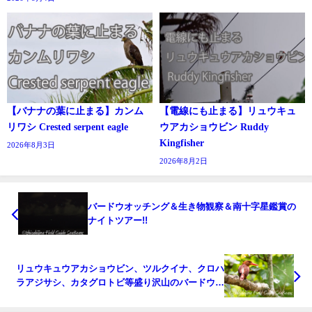
【バナナの葉に止まる】カンム
【電線にも止まる】リュウキュ
リワシ Crested serpent eagle
ウアカショウビン Ruddy
Kingfisher
2026年8月3日
2026年8月2日
バードウオッチング＆生き物観察＆南十字星鑑賞の
ナイトツアー!!
リュウキュウアカショウビン、ツルクイナ、クロハ
ラアジサシ、カタグロトビ等盛り沢山のバードウオ
ッチング＆野鳥撮影ガイド!!