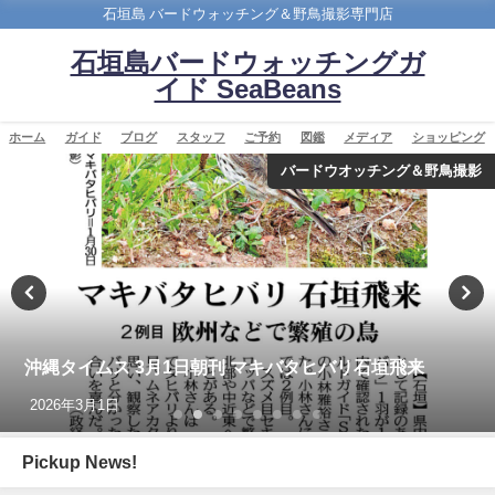
石垣島 バードウォッチング＆野鳥撮影専門店
石垣島バードウォッチングガ
イド SeaBeans
ホーム
ガイド
ブログ
スタッフ
ご予約
図鑑
メディア
ショッピング
カンムリワシ
BIRDER 2025年1月号 勇猛・勇壮 日本のワシ「表
紙、カンムリワシの記事を担当しました。」
2024年12月16日
Pickup News!