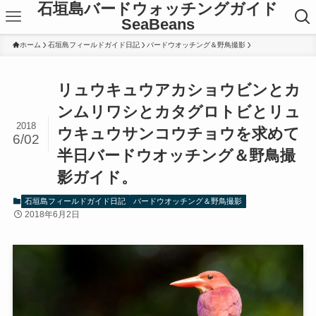
石垣島バードウォッチングガイド
SeaBeans
ホーム
石垣島フィールドガイド日記
バードウオッチング＆野鳥撮影
リュウキュウアカショウビンとカ
ンムリワシとカタグロトビとリュ
2018
ウキュウサンコウチョウを求めて
6/02
半日バードウオッチング＆野鳥撮
影ガイド。
石垣島フィールドガイド日記
バードウオッチング＆野鳥撮影
2018年6月2日