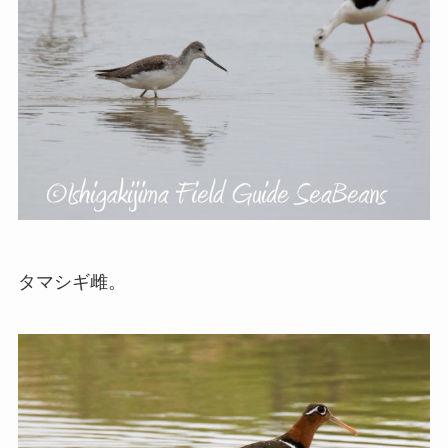
タマシギ雌。