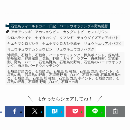
石垣島フィールドガイド日記
バードウオッチング＆野鳥撮影
アオアシシギ
アカショウビン
カタグロトビ
カンムリワシ
シロハラクイナ
セイタカシギ
タマシギ
チュウダイズアカアオバト
ヤエヤマシロガシラ
ヤエヤマシロガシラ親子
リュウキュウアオバズク
リュウキュウアカショウビン
リュウキュウコノハズク
沖縄県、石垣市、石垣島、バードウオッチング、探鳥ポイント、探鳥地、
野鳥観察、野鳥撮影、探鳥、野鳥、ガイド、ツアー、自然観察、写真撮
影、野鳥、バード、石垣島野鳥、石垣島の野鳥、石垣島のバードウオッチ
ング、石垣島バードウオッチング
石垣島野鳥の会、石垣島 鳥、石垣島 鳥 種類、石垣島 野鳥 ポイント、石
垣島の鳥、石垣島の野鳥、石垣島野 鳥 ブログ、石垣市の鳥 石垣島野鳥の
会、石垣島 鳥、石垣島 鳥 種類、石垣島 野鳥 ポイント、石垣島の鳥、石
垣島の野鳥、石垣島 野鳥 ブログ、石垣市の鳥
よかったらシェアしてね！