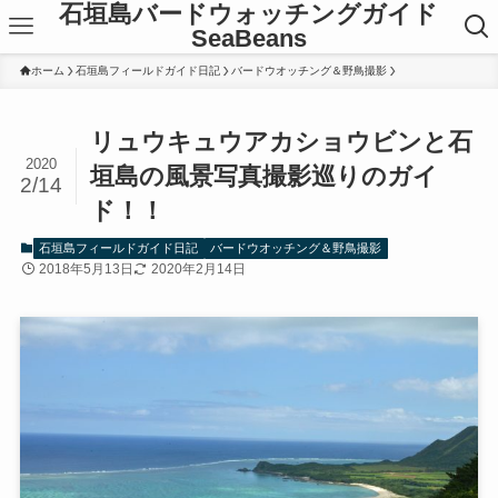
石垣島バードウォッチングガイド
SeaBeans
ホーム
石垣島フィールドガイド日記
バードウオッチング＆野鳥撮影
リュウキュウアカショウビンと石
2020
垣島の風景写真撮影巡りのガイ
2/14
ド！！
石垣島フィールドガイド日記
バードウオッチング＆野鳥撮影
2018年5月13日
2020年2月14日