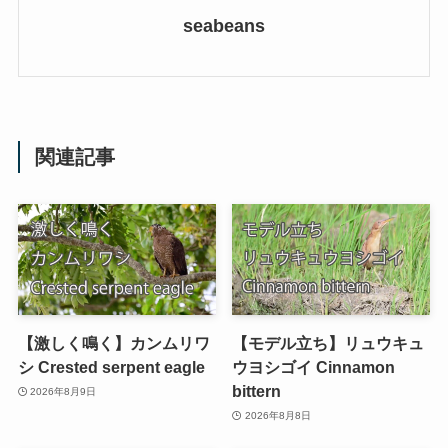
seabeans
関連記事
【激しく鳴く】カンムリワ
【モデル立ち】リュウキュ
シ Crested serpent eagle
ウヨシゴイ Cinnamon
bittern
2026年8月9日
2026年8月8日