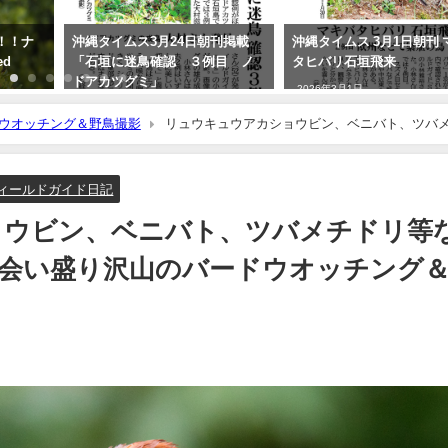
！！ナ
沖縄タイムス3月24日朝刊掲載
沖縄タイムス 3月1日朝刊 
ed
「石垣に迷鳥確認 ３例目 ノ
タヒバリ石垣飛来
ドアカツグミ」
2026年3月1日
2026年3月25日
ウオッチング＆野鳥撮影
リュウキュウアカショウビン、ベニバト、ツバ
ング＆野鳥撮影ガイド！！
ィールドガイド日記
ョウビン、ベニバト、ツバメチドリ等
会い盛り沢山のバードウオッチング