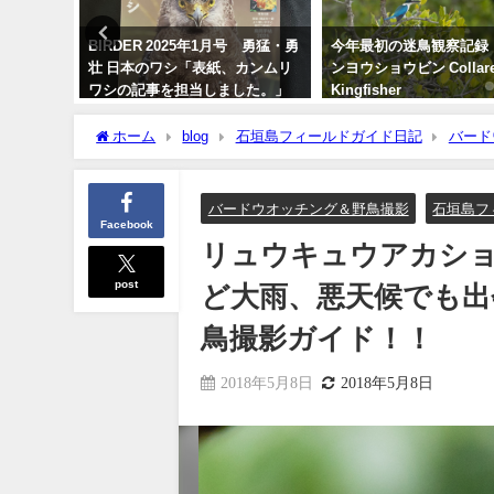
鳥 石垣
BIRDER 2025年1月号 勇猛・勇
今年最初の迷鳥観察記録
／国内で
壮 日本のワシ「表紙、カンムリ
ンヨウショウビン Collar
ワシの記事を担当しました。」
Kingfisher
2024年12月16日
2022年4月7日
ホーム
blog
石垣島フィールドガイド日記
バード
リ等など大雨、悪天候でも出会い盛り沢山のバードウオッチ
バードウオッチング＆野鳥撮影
石垣島フ
Facebook
リュウキュウアカシ
post
ど大雨、悪天候でも出
鳥撮影ガイド！！
2018年5月8日
2018年5月8日