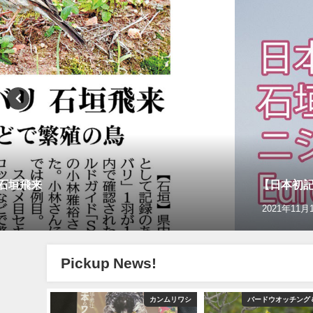
リ石垣飛来
【日本初記録
2021年11月
Pickup News!
グ＆野鳥撮影
カンムリワシ
バードウオッチング