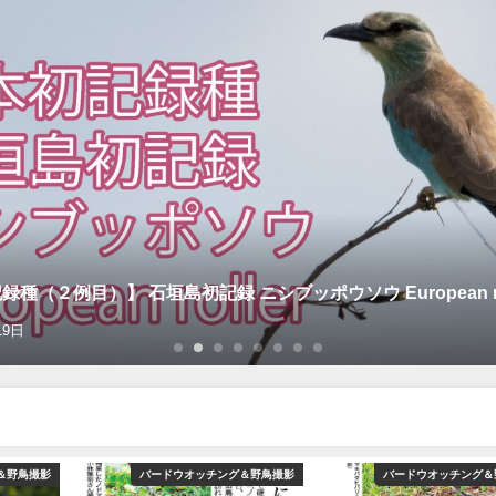
種（２例目）】 石垣島初記録 ニシブッポウソウ European rol
19日
＆野鳥撮影
バードウオッチング＆野鳥撮影
バードウオッチング＆