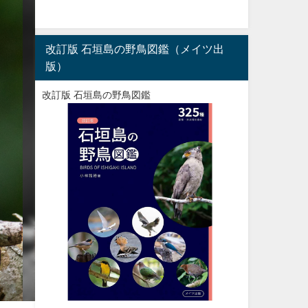
改訂版 石垣島の野鳥図鑑（メイツ出
版）
改訂版 石垣島の野鳥図鑑