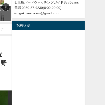
石垣島バードウォッチングガイドSeaBeans
電話 0980-87-9230(8:00-20:00)
マキバ
改訂版 石垣島の野鳥図鑑
再放送のお知らせ：イロト
ishigaki.seabeans@gmail.com
リ～沖縄・八重山諸島編
2026年5月28日
NHK BS４K
予約状況
2023年5月30日
メチド
な
＆野