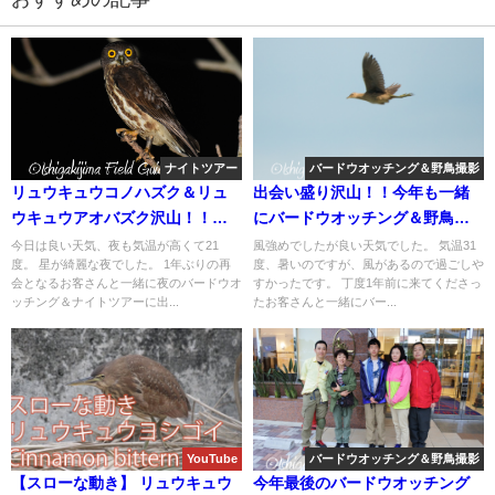
ナイトツアー
バードウオッチング＆野鳥撮影
リュウキュウコノハズク＆リュ
出会い盛り沢山！！今年も一緒
ウキュウアオバズク沢山！！夜
にバードウオッチング＆野鳥撮
のバードウオッチング＆自然観
影ツアー！！
今日は良い天気、夜も気温が高くて21
風強めでしたが良い天気でした。 気温31
度。 星が綺麗な夜でした。 1年ぶりの再
度、暑いのですが、風があるので過ごしや
察のナイトツアー！！
会となるお客さんと一緒に夜のバードウオ
すかったです。 丁度1年前に来てくださっ
ッチング＆ナイトツアーに出...
たお客さんと一緒にバー...
YouTube
バードウオッチング＆野鳥撮影
【スローな動き】 リュウキュウ
今年最後のバードウオッチング