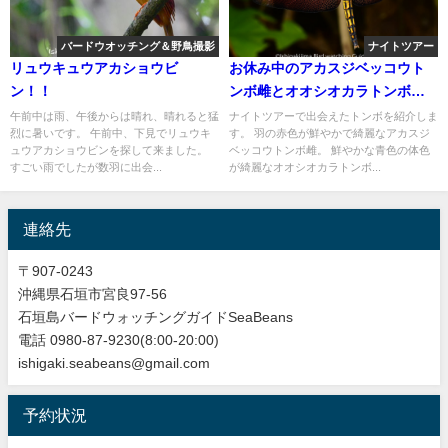
バードウオッチング＆野鳥撮影
ナイトツアー
リュウキュウアカショウビ
お休み中のアカスジベッコウト
ン！！
ンボ雌とオオシオカラトンボ
雄。
午前中は雨、午後からは晴れ、晴れると猛
ナイトツアーで出会えたトンボを紹介しま
烈に暑いです。 午前中、下見でリュウキ
す。 羽の赤色が鮮やかで綺麗なアカスジ
ュウアカショウビンを探して来ました。
ベッコウトンボ雌。 鮮やかな青色の体色
すごい雨でしたが数羽に出会...
が綺麗なオオシオカラトンボ...
連絡先
〒907-0243
沖縄県石垣市宮良97-56
石垣島バードウォッチングガイドSeaBeans
電話 0980-87-9230(8:00-20:00)
ishigaki.seabeans@gmail.com
予約状況