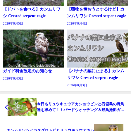
【ドバトを食べる】カンムリワ
【獲物を奪おうとするけど】カ
シ Crested serpent eagle
ンムリワシ Crested serpent eagle
2026年8月5日
2026年8月4日
ガイド料金改定のお知らせ
【バナナの葉に止まる】カンム
リワシ Crested serpent eagle
2026年8月3日
2026年8月3日
今日もリュウキュウアカショウビンと石垣島の野鳥
達を求めて！！バードウオッチング＆野鳥撮影ガイ
ド。
カンムリワシとカタグロトビとリュウキュウアカシ