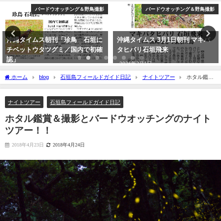
バードウオッチング＆野鳥撮影
バードウオッチング＆野鳥撮影
沖縄タイムス朝刊「珍鳥 石垣に
沖縄タイムス 3月1日朝刊 マキバ
チベットウタツグミ／国内で初確
タヒバリ石垣飛来
認」
2026年3月1日
2020年2月21日
ホーム
blog
石垣島フィールドガイド日記
ナイトツアー
ホタル鑑賞
＆撮影とバードウオッチングのナイトツアー！！
ナイトツアー
石垣島フィールドガイド日記
ホタル鑑賞＆撮影とバードウオッチングのナイト
ツアー！！
2018年4月23日
2018年4月24日