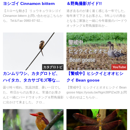
ヨシゴイ Cinnamon bittern
＆野鳥撮影ガイド!!
【スローな動き】 リュウキュウヨシゴイ
過ぎ去るのが凄く速く感じる一年でした。
Cinnamon bittern お問い合わせはこちらか
毎年来て下さるお客さん、5年ぶりの再会
ら。 Tel＆Fax 0980-87-92...
となるご家族と一緒に今年最後のバードウ
オッチング＆野鳥撮影出か...
カタグロトビ
YouTube
カンムリワシ、カタグロトビ、
【警戒中】ヒシクイとオオヒシ
ハイタカ、タカサゴモズ等など
クイ Bean goose
盛り沢山！！バードウオッチン
曇り時々晴れ、気温28度、暑い一日でし
【警戒中】 ヒシクイとオオヒシクイ Bean
た。 昨日からのお客さん、常連のお客さ
goose https://youtu.be/Ngm38PIZw28 お問
グ＆野鳥撮影ガイド。
んと一緒にバードウオッチング＆野鳥撮影
い合わせはこちらか...
に出かけて来ました。 クロ...