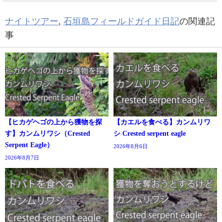
ナイトツアー
,
石垣島フィールドガイド日記
の関連記
事
【ヒカゲヘゴの上から獲物を探
【カエルを食べる】カンムリワ
す】カンムリワシ（Crested
シ Crested serpent eagle
Serpent Eagle）
2026年8月6日
2026年8月7日