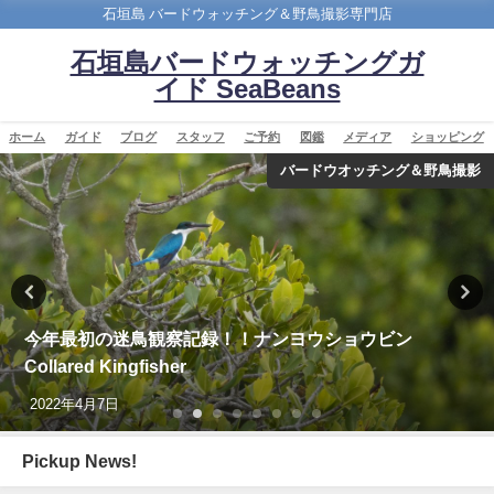
石垣島 バードウォッチング＆野鳥撮影専門店
石垣島バードウォッチングガ
イド SeaBeans
ホーム
ガイド
ブログ
スタッフ
ご予約
図鑑
メディア
ショッピング
バードウオッチング＆野鳥撮影
今年最初の迷鳥観察記録！！ナンヨウショウビン
Collared Kingfisher
2022年4月7日
Pickup News!