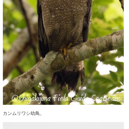
カンムリワシ幼鳥。