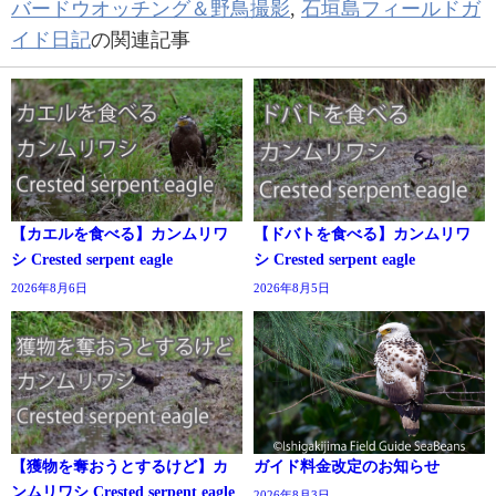
バードウオッチング＆野鳥撮影
,
石垣島フィールドガ
イド日記
の関連記事
【カエルを食べる】カンムリワ
【ドバトを食べる】カンムリワ
シ Crested serpent eagle
シ Crested serpent eagle
2026年8月6日
2026年8月5日
【獲物を奪おうとするけど】カ
ガイド料金改定のお知らせ
ンムリワシ Crested serpent eagle
2026年8月3日