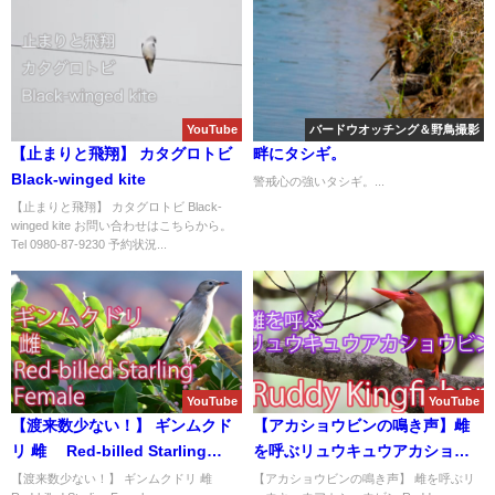
YouTube
バードウオッチング＆野鳥撮影
【止まりと飛翔】 カタグロトビ
畔にタシギ。
Black-winged kite
警戒心の強いタシギ。...
【止まりと飛翔】 カタグロトビ Black-
winged kite お問い合わせはこちらから。
Tel 0980-87-9230 予約状況...
YouTube
YouTube
【渡来数少ない！】 ギンムクド
【アカショウビンの鳴き声】雌
リ 雌 Red-billed Starling
を呼ぶリュウキュウアカショウ
Female
ビン Ruddy Kingfisher
【渡来数少ない！】 ギンムクドリ 雌
【アカショウビンの鳴き声】 雌を呼ぶリ