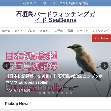
石垣島 バードウォッチング＆野鳥撮影専門店
石垣島バードウォッチングガ
イド SeaBeans
ホーム
ガイド
ブログ
スタッフ
ご予約
図鑑
メディア
ショッピング
バードウオッチング＆野鳥撮影
沖縄タイムス朝刊「珍鳥 石垣にチベットウタツグミ／
国内で初確認」
2020年2月21日
Pickup News!