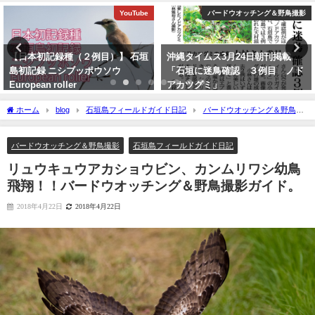
バードウオッチング＆野鳥撮影
バードウオッチング＆野鳥撮影
沖縄タイムス3月24日朝刊掲載
今年最初の迷鳥観察記録！！ナン
「石垣に迷鳥確認 ３例目 ノド
ヨウショウビン Collared
アカツグミ」
Kingfisher
2026年3月25日
2022年4月7日
ホーム
blog
石垣島フィールドガイド日記
バードウオッチング＆野鳥撮
影
リュウキュウアカショウビン、カンムリワシ幼鳥飛翔！！バードウオッチング
＆野鳥撮影ガイド。
バードウオッチング＆野鳥撮影
石垣島フィールドガイド日記
リュウキュウアカショウビン、カンムリワシ幼鳥
飛翔！！バードウオッチング＆野鳥撮影ガイド。
2018年4月22日
2018年4月22日