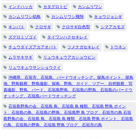
インドハッカ
カタグロトビ
カンムリワシ
カンムリワシ幼鳥
カンムリワシ飛翔
キョウジョシギ
キンバト
クロサギ
クロサギ白色型
シマアカモズ
ズグロミゾゴイ
タイワンハクセキレイ
チュウダイズアカアオバト
ツメナガセキレイ
トウネン
ムラサキサギ
リュウキュウアカショウビン
リュウキュウサンショウクイ
沖縄県、石垣市、石垣島、バードウオッチング、探鳥ポイント、探鳥
地、野鳥観察、野鳥撮影、探鳥、野鳥、ガイド、ツアー、自然観察、写
真撮影、野鳥、バード、石垣島野鳥、石垣島の野鳥、石垣島のバードウ
オッチング、石垣島バードウオッチング
石垣島野鳥の会、石垣島 鳥、石垣島 鳥 種類、石垣島 野鳥 ポイン
ト、石垣島の鳥、石垣島の野鳥、石垣島野 鳥 ブログ、石垣市の鳥 石垣
島野鳥の会、石垣島 鳥、石垣島 鳥 種類、石垣島 野鳥 ポイント、石垣島
の鳥、石垣島の野鳥、石垣島 野鳥 ブログ、石垣市の鳥