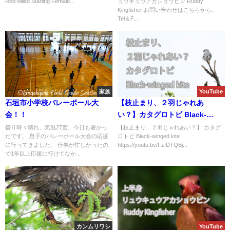
Red-billed Starling Female...
ュウキュウアカショウビン Ruddy
Kingfisher お問い合わせはこちらから。
Tel＆F...
家族
YouTube
石垣市小学校バレーボール大
【枝止まり、２羽じゃれあ
会！！
い？】カタグロトビ Black-
winged kite
曇り時々晴れ、気温27度、今日も暑かっ
【枝止まり、２羽じゃれあい？】 カタグ
たです。 息子のバレーボール大会の応援
ロトビ Black-winged kite
に行ってきました。 仕事が忙しかったの
https://youtu.be/FzfDTQBj...
で1年以上応援に行けてなか...
カンムリワシ
YouTube