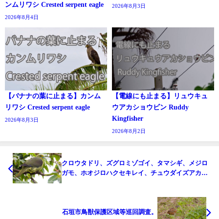
ンムリワシ Crested serpent eagle
2026年8月3日
2026年8月4日
【バナナの葉に止まる】カンム
【電線にも止まる】リュウキュ
リワシ Crested serpent eagle
ウアカショウビン Ruddy
Kingfisher
2026年8月3日
2026年8月2日
クロウタドリ、ズグロミゾゴイ、タマシギ、メジロ
ガモ、ホオジロハクセキレイ、チュウダイズアカア
オバト等、今日も出会い盛り沢山のバードウオッチ
ング＆野鳥撮影ガイド。
石垣市鳥獣保護区域等巡回調査。