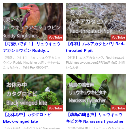
YouTube
YouTube
【可愛いです！】 リュウキュウ
【冬羽】ムネアカタヒバリ Red-
アカショウビン Ruddy
throated Pipit
Kingfisher
【可愛いです！】 リュウキュウアカショ
【冬羽】 ムネアカタヒバリ Red-throated
ウビン Ruddy Kingfisher お問い合わせは
Pipit https://youtu.be/n1PRNgWh4pQ お問
こちらから。 Tel＆Fax 0980-87...
い合わせ...
YouTube
YouTube
【お休み中】カタグロトビ
【幼鳥の鳴き声】リュウキュウ
Black-winged kite
キビタキ Narcissus flycatcher
【お休み中】 カタグロトビ Black-winged
【幼鳥の鳴き声】 リュウキュウキビタキ