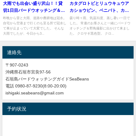
大雨でも出会い盛り沢山！！貸
カタグロトビとリュウキュウア
切1日目バードウオッチング＆野
カショウビン、ベニバト、カラ
鳥撮影ガイド。
シラサギ等など盛り沢山のバー
昨晩から雷と大雨、道路や農耕地は冠水。
曇り時々雨、気温31度、蒸し暑い一日で
自宅から空港まで行くのも至る所で冠水し
した。 常連のお客さんと一緒にバードウ
ドウオッチング＆野鳥撮影ガイ
て車が止まっていて大変でした。 そんな
オッチング＆野鳥撮影に出かけて来まし
ド!!
大雨でしたが、今日から3...
た。 クロサギ黒色型。 クロ...
連絡先
〒907-0243
沖縄県石垣市宮良97-56
石垣島バードウォッチングガイドSeaBeans
電話 0980-87-9230(8:00-20:00)
ishigaki.seabeans@gmail.com
予約状況