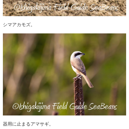
シマアカモズ。
器用に止まるアマサギ。