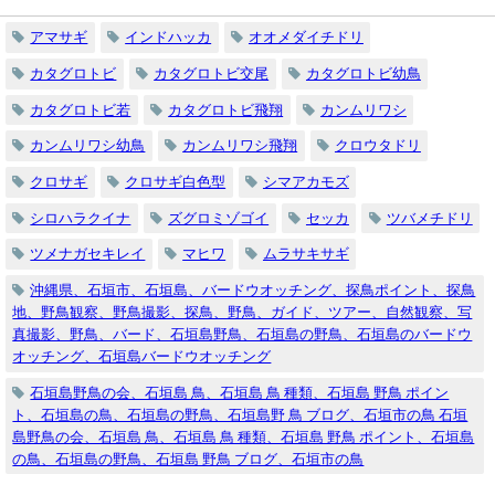
アマサギ
インドハッカ
オオメダイチドリ
カタグロトビ
カタグロトビ交尾
カタグロトビ幼鳥
カタグロトビ若
カタグロトビ飛翔
カンムリワシ
カンムリワシ幼鳥
カンムリワシ飛翔
クロウタドリ
クロサギ
クロサギ白色型
シマアカモズ
シロハラクイナ
ズグロミゾゴイ
セッカ
ツバメチドリ
ツメナガセキレイ
マヒワ
ムラサキサギ
沖縄県、石垣市、石垣島、バードウオッチング、探鳥ポイント、探鳥
地、野鳥観察、野鳥撮影、探鳥、野鳥、ガイド、ツアー、自然観察、写
真撮影、野鳥、バード、石垣島野鳥、石垣島の野鳥、石垣島のバードウ
オッチング、石垣島バードウオッチング
石垣島野鳥の会、石垣島 鳥、石垣島 鳥 種類、石垣島 野鳥 ポイン
ト、石垣島の鳥、石垣島の野鳥、石垣島野 鳥 ブログ、石垣市の鳥 石垣
島野鳥の会、石垣島 鳥、石垣島 鳥 種類、石垣島 野鳥 ポイント、石垣島
の鳥、石垣島の野鳥、石垣島 野鳥 ブログ、石垣市の鳥