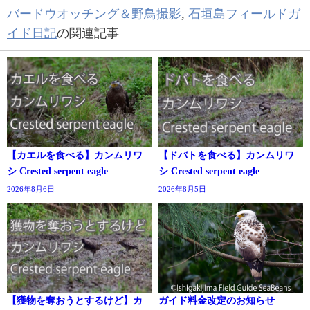
バードウオッチング＆野鳥撮影
,
石垣島フィールドガ
イド日記
の関連記事
【カエルを食べる】カンムリワ
【ドバトを食べる】カンムリワ
シ Crested serpent eagle
シ Crested serpent eagle
2026年8月6日
2026年8月5日
【獲物を奪おうとするけど】カ
ガイド料金改定のお知らせ