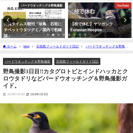
YouTube
YouTube
【枝で休む】ヤツガシラ
【日本初記録種（２例目）】 石垣
Eurasian Hoopoe
島初記録 ニシブッポウソウ
European roller
2026年3月3日
2021年11月19日
ホーム
blog
石垣島フィールドガイド日記
バードウオッチング＆野鳥撮
影
野鳥撮影3日目!!カタグロトビとインドハッカとクロウタドリなどバードウオッ
チング＆野鳥撮影ガイド。
バードウオッチング＆野鳥撮影
石垣島フィールドガイド日記
野鳥撮影3日目!!カタグロトビとインドハッカとク
ロウタドリなどバードウオッチング＆野鳥撮影ガ
イド。
2018年3月4日
2018年3月4日