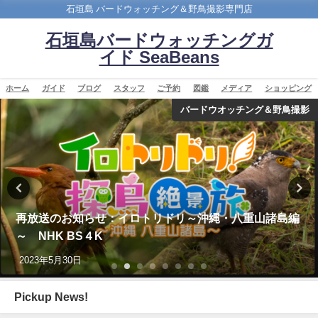
石垣島 バードウォッチング＆野鳥撮影専門店
石垣島バードウォッチングガ
イド SeaBeans
ホーム
ガイド
ブログ
スタッフ
ご予約
図鑑
メディア
ショッピング
バードウオッチング＆野鳥撮影
沖縄タイムス朝刊「珍鳥 石垣にチベットウタツグミ／
国内で初確認」
2020年2月21日
Pickup News!