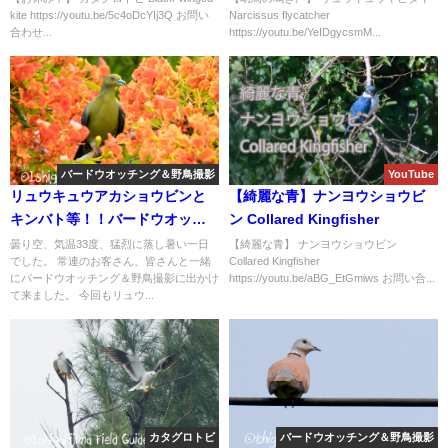
kite https://youtu.be/5c4oDcYIj3Q お問い
Narcissus flycatcher
合わせ...
https://youtu.be/YeIDgycsmM...
バードウオッチング＆野鳥撮影
YouTube
リュウキュウアカショウビンと
【綺麗な青】ナンヨウショウビ
キンバト等！！バードウオッチ
ン Collared Kingfisher
ング＆野鳥撮影ガイド。
曇り空、気温33度、猛烈に蒸し暑い一日
【綺麗な青】 ナンヨウショウビン
でした。 常連のお客さん、皆さんと一緒
Collared Kingfisher
にバードウオッチング＆野鳥撮影に出かけ
https://youtu.be/aBG_EtGmiws お問い合...
て来ました。 今回もリュウ...
カタグロトビ
バードウオッチング＆野鳥撮影