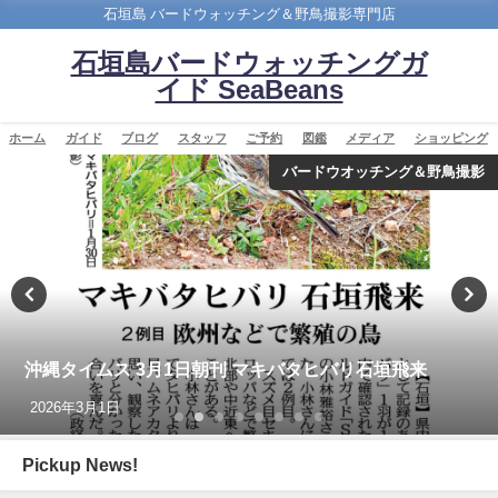
石垣島 バードウォッチング＆野鳥撮影専門店
石垣島バードウォッチングガ
イド SeaBeans
ホーム
ガイド
ブログ
スタッフ
ご予約
図鑑
メディア
ショッピング
カンムリワシ
BIRDER 2025年1月号 勇猛・勇壮 日本のワシ「表
紙、カンムリワシの記事を担当しました。」
2024年12月16日
Pickup News!