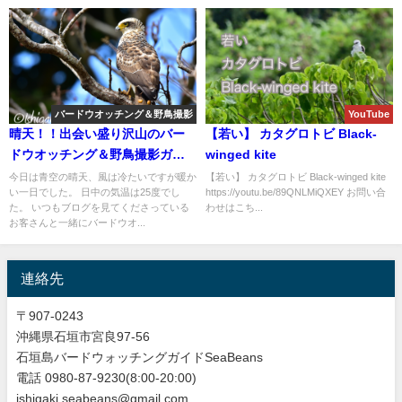
バードウオッチング＆野鳥撮影
YouTube
晴天！！出会い盛り沢山のバー
【若い】 カタグロトビ Black-
ドウオッチング＆野鳥撮影ガイ
winged kite
ド。
今日は青空の晴天、風は冷たいですが暖か
【若い】 カタグロトビ Black-winged kite
い一日でした。 日中の気温は25度でし
https://youtu.be/89QNLMiQXEY お問い合
た。 いつもブログを見てくださっている
わせはこち...
お客さんと一緒にバードウオ...
連絡先
〒907-0243
沖縄県石垣市宮良97-56
石垣島バードウォッチングガイドSeaBeans
電話 0980-87-9230(8:00-20:00)
ishigaki.seabeans@gmail.com