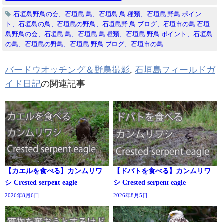
石垣島野鳥の会、石垣島 鳥、石垣島 鳥 種類、石垣島 野鳥 ポイン
ト、石垣島の鳥、石垣島の野鳥、石垣島野 鳥 ブログ、石垣市の鳥 石垣
島野鳥の会、石垣島 鳥、石垣島 鳥 種類、石垣島 野鳥 ポイント、石垣島
の鳥、石垣島の野鳥、石垣島 野鳥 ブログ、石垣市の鳥
バードウオッチング＆野鳥撮影
,
石垣島フィールドガ
イド日記
の関連記事
【カエルを食べる】カンムリワ
【ドバトを食べる】カンムリワ
シ Crested serpent eagle
シ Crested serpent eagle
2026年8月6日
2026年8月5日