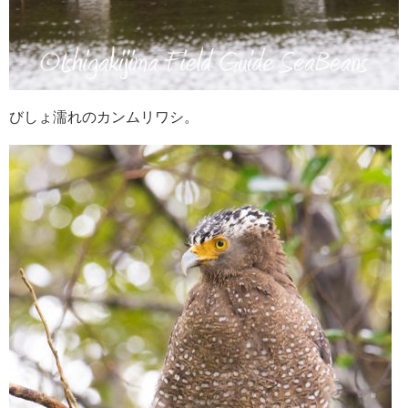
びしょ濡れのカンムリワシ。