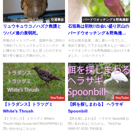
交通事故
バードウオッチング＆野鳥撮影
リュウキュウコノハズク救護と
石垣島は初秋!!出会い盛り沢山の
ツバメ達の衰弱死。
バードウオッチング＆野鳥撮影
ツアー。
昨晩のナイトツアー中、道路中央に仰向け
今日も晴天猛暑。 蒸し暑い一日でした。
で倒れていたリュウキュウコノハズク、車
初めて参加して下さるお客さんと一緒にバ
に轢かれて死んでいると思ったのですが、
ードウオッチング＆野鳥撮影に出かけて来
駆け寄り触ると片脚が少しだ...
ました。 シロハラクイナ...
YouTube
YouTube
【トラダンス】トラツグミ
【餌を探しまわる】 ヘラサギ
White's Thrush
Spoonbill
【トラダンス】 トラツグミ White's
【餌を探しまわる】 ヘラサギ Spoonbill お
Thrush https://youtu.be/C9HzkPKPt9U お
問い合わせはこちらから。 Tel＆Fax
問い合わせはこちらか...
0980-87-9230 予約状況...