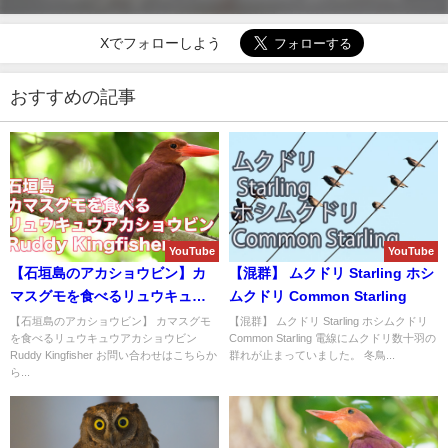
Xでフォローしよう
おすすめの記事
YouTube
YouTube
【石垣島のアカショウビン】カ
【混群】 ムクドリ Starling ホシ
マスグモを食べるリュウキュウ
ムクドリ Common Starling
アカショウビン Ruddy
【石垣島のアカショウビン】 カマスグモ
【混群】 ムクドリ Starling ホシムクドリ
を食べるリュウキュウアカショウビン
Common Starling 電線にムクドリ数十羽の
Kingfisher
Ruddy Kingfisher お問い合わせはこちらか
群れが止まっていました。 冬鳥...
ら...