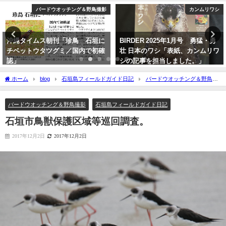
カンムリワシ
バードウオッチング＆野鳥撮影
BIRDER 2025年1月号 勇猛・勇
沖縄タイムス3月24日朝刊掲載
壮 日本のワシ「表紙、カンムリワ
「石垣に迷鳥確認 ３例目 ノド
シの記事を担当しました。」
アカツグミ」
2024年12月16日
2026年3月25日
ホーム
blog
石垣島フィールドガイド日記
バードウオッチング＆野鳥撮
影
石垣市鳥獣保護区域等巡回調査。
バードウオッチング＆野鳥撮影
石垣島フィールドガイド日記
石垣市鳥獣保護区域等巡回調査。
2017年12月2日
2017年12月2日