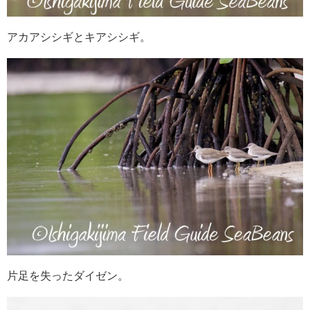
アカアシシギとキアシシギ。
片足を失ったダイゼン。