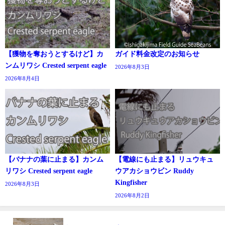
【獲物を奪おうとするけど】カ
ガイド料金改定のお知らせ
ンムリワシ Crested serpent eagle
2026年8月3日
2026年8月4日
【バナナの葉に止まる】カンム
【電線にも止まる】リュウキュ
リワシ Crested serpent eagle
ウアカショウビン Ruddy
Kingfisher
2026年8月3日
2026年8月2日