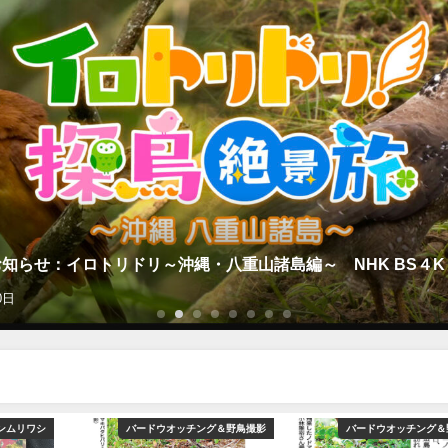
知らせ：イロトリドリ～沖縄・八重山諸島編～ NHK BS４K
0日
ンムリワシ
バードウオッチング＆野鳥撮影
バードウオッチング＆