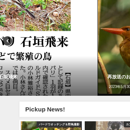
リ石垣飛来
再放送のお
2023年5月3
Pickup News!
YouTube
バードウオッチング＆野鳥撮影
カ