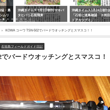
 勇猛・勇
沖縄タイムス 3月1日朝刊 マキバ
沖縄タイムス3月24日朝刊
カンムリ
タヒバリ石垣飛来
「石垣に迷鳥確認 ３例
た。」
ドアカツグミ」
2026年3月1日
2026年3月25日
KOWA コーワ TSN-502でバードウオッチングとスマスコ！！
石垣島フィールドガイド日記
-502でバードウオッチングとスマスコ！