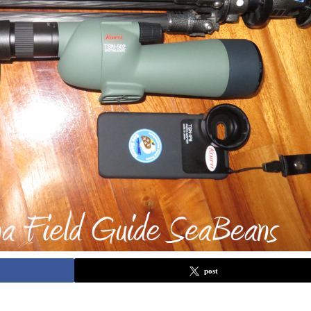
post
。