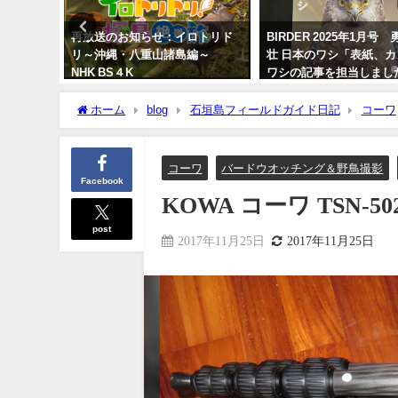
）】 石
再放送のお知らせ：イロトリド
BIRDER 2025年1月号
ウソウ
リ～沖縄・八重山諸島編～
壮 日本のワシ「表紙、
NHK BS４K
ワシの記事を担当しまし
2023年5月30日
2024年12月16日
ホーム
blog
石垣島フィールドガイド日記
コーワ
コーワ
バードウオッチング＆野鳥撮影
Facebook
KOWA コーワ TSN
post
2017年11月25日
2017年11月25日