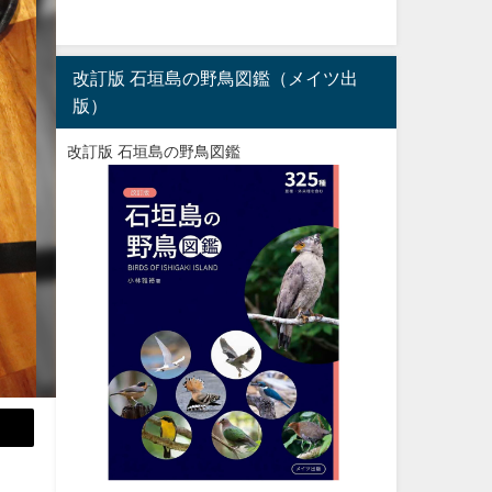
改訂版 石垣島の野鳥図鑑（メイツ出
版）
改訂版 石垣島の野鳥図鑑