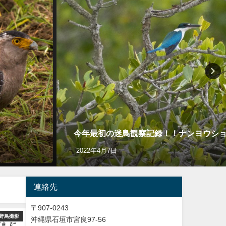
今年最初の迷鳥観察記録！！ナンヨウショウビン Co
2022年4月7日
連絡先
〒907-0243
野鳥撮影
バードウオッチング＆野鳥撮影
バードウオッチング＆
沖縄県石垣市宮良97-56