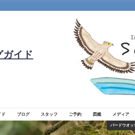
グガイド
イド
ブログ
スタッフ
ご予約
図鑑
メディア
バードウオッ