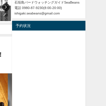
石垣島バードウォッチングガイドSeaBeans
電話 0980-87-9230(8:00-20:00)
掲載
沖縄タイムス朝刊「珍鳥 石垣
今年最初の迷鳥観察記録！
ishigaki.seabeans@gmail.com
目 ノ
にチベットウタツグミ／国内で
ンヨウショウビン Collared
初確認」
Kingfisher
予約状況
2020年2月21日
2022年4月7日
！