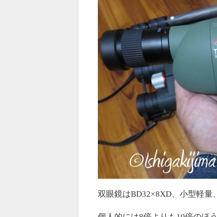
双眼鏡はBD32×8XD、小型軽
個人的には8倍よりも10倍のほ