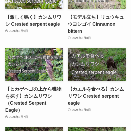
【激しく鳴く】カンムリワ
【モデル立ち】リュウキュ
シ Crested serpent eagle
ウヨシゴイ Cinnamon
bittern
2026年8月9日
2026年8月8日
【ヒカゲヘゴの上から獲物
【カエルを食べる】カンム
を探す】カンムリワシ
リワシ Crested serpent
（Crested Serpent
eagle
Eagle）
2026年8月6日
2026年8月7日