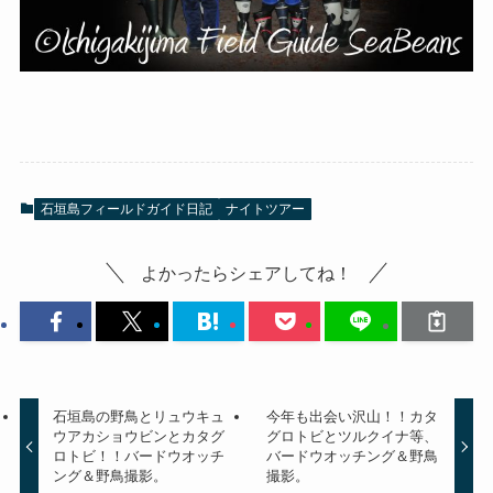
石垣島フィールドガイド日記
ナイトツアー
よかったらシェアしてね！
石垣島の野鳥とリュウキュ
今年も出会い沢山！！カタ
ウアカショウビンとカタグ
グロトビとツルクイナ等、
ロトビ！！バードウオッチ
バードウオッチング＆野鳥
ング＆野鳥撮影。
撮影。