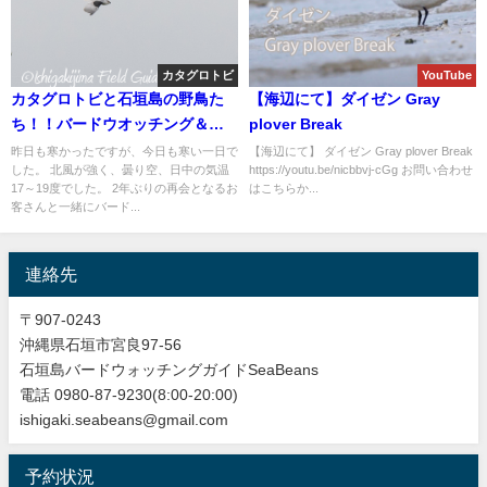
カタグロトビ
YouTube
カタグロトビと石垣島の野鳥た
【海辺にて】ダイゼン Gray
ち！！バードウオッチング＆野
plover Break
鳥撮影ガイド。
昨日も寒かったですが、今日も寒い一日で
【海辺にて】 ダイゼン Gray plover Break
した。 北風が強く、曇り空、日中の気温
https://youtu.be/nicbbvj-cGg お問い合わせ
17～19度でした。 2年ぶりの再会となるお
はこちらか...
客さんと一緒にバード...
連絡先
〒907-0243
沖縄県石垣市宮良97-56
石垣島バードウォッチングガイドSeaBeans
電話 0980-87-9230(8:00-20:00)
ishigaki.seabeans@gmail.com
予約状況