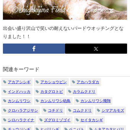
出会い盛り沢山で笑いの耐えないバードウオッチングとな
りました！！
関連キーワード
アカアシシギ
アカショウビン
アカハラダカ
インドハッカ
カタグロトビ
カラムクドリ
カンムリワシ
カンムリワシ幼鳥
カンムリワシ飛翔
クロハラアジサシ
コチドリ
コムクドリ
シマアカモズ
シロハラクイナ
ズグロミゾゴイ
セイタカシギ
チュウジシギ
ヒバリシギ
ベニバト
ムネアカタヒバリ