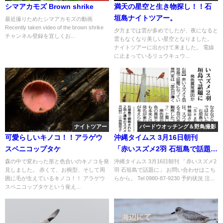
シマアカモズ Brown shrike
満天の星空と生き物探し！！石
垣島ナイトツアー。
最近撮りためたシマアカモズの動画
Recently taken video of the brown shrike
夕方までは雲が多めでしたが、夜になると
チャンネル登録を宜しくお...
雲もなくなり美しい星空となりました。
ナイトツアーに出かけて来ました。 電線
に止まっているリュウキュウ...
ナイトツアー
バードウオッチング＆野鳥撮影
可愛らしいキノコ！！アラゲウ
沖縄タイムス 3月16日朝刊
スベニコップタケ
「赤いスズメ2羽 石垣島で話題
に」
森の中で変わった形と色合いのキノコを発
沖縄タイムス 3月16日朝刊 「赤いスズメ2
見しました。 赤くて、お椀型、そして周
羽 石垣島で話題に」 お問い合わせはこち
囲に毛が生えているキノコ！！ アラゲウ
らから。 Tel 0980-87-9230 予約状況 注...
スベニコップタケという覚え...