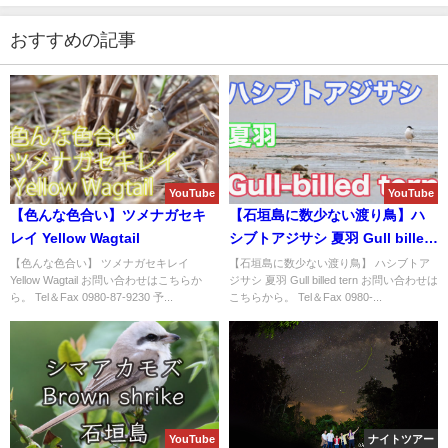
おすすめの記事
YouTube
YouTube
【色んな色合い】ツメナガセキ
【石垣島に数少ない渡り鳥】ハ
レイ Yellow Wagtail
シブトアジサシ 夏羽 Gull billed
tern
【色んな色合い】 ツメナガセキレイ
【石垣島に数少ない渡り鳥】 ハシブトア
Yellow Wagtail お問い合わせはこちらか
ジサシ 夏羽 Gull billed tern お問い合わせは
ら。 Tel＆Fax 0980-87-9230 予...
こちらから。 Tel＆Fax 0980-...
YouTube
ナイトツアー