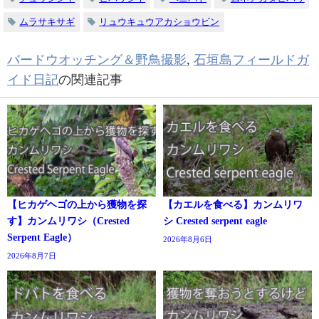
ムラサキサギ
リュウキュウアカショウビン
バードウオッチング＆野鳥撮影
,
石垣島フィールドガ
イド日記
の関連記事
【ヒカゲヘゴの上から獲物を探
【カエルを食べる】カンムリワ
す】カンムリワシ（Crested
シ Crested serpent eagle
Serpent Eagle）
2026年8月6日
2026年8月7日