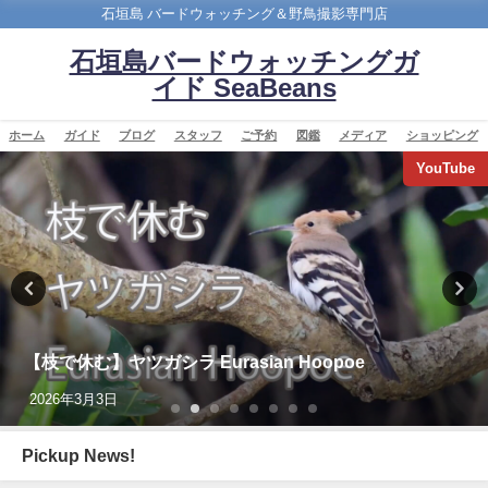
石垣島 バードウォッチング＆野鳥撮影専門店
石垣島バードウォッチングガ
イド SeaBeans
ホーム
ガイド
ブログ
スタッフ
ご予約
図鑑
メディア
ショッピング
バードウオッチング＆野鳥撮影
今年最初の迷鳥観察記録！！ナンヨウショウビン
Collared Kingfisher
2022年4月7日
Pickup News!