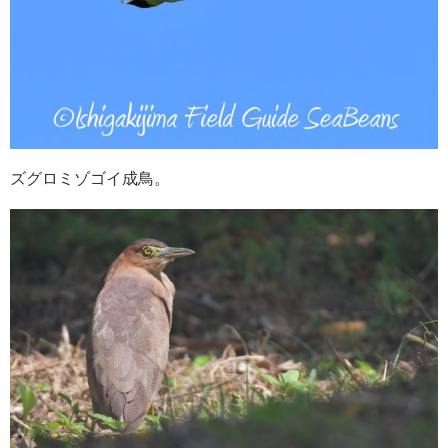
ズグロミゾゴイ成鳥。