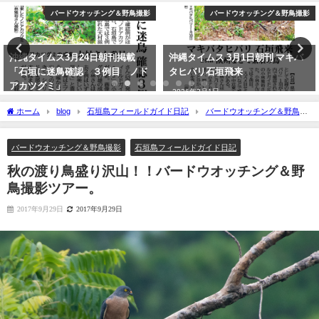
バードウオッチング＆野鳥撮影
バードウオッチング＆野鳥撮影
沖縄タイムス 3月1日朝刊 マキバ
再放送のお知らせ：イロトリドリ
タヒバリ石垣飛来
～沖縄・八重山諸島編～ NHK
BS４K
2026年3月1日
2023年5月30日
ホーム
blog
石垣島フィールドガイド日記
バードウオッチング＆野鳥撮
影
秋の渡り鳥盛り沢山！！バードウオッチング＆野鳥撮影ツアー。
バードウオッチング＆野鳥撮影
石垣島フィールドガイド日記
秋の渡り鳥盛り沢山！！バードウオッチング＆野
鳥撮影ツアー。
2017年9月29日
2017年9月29日