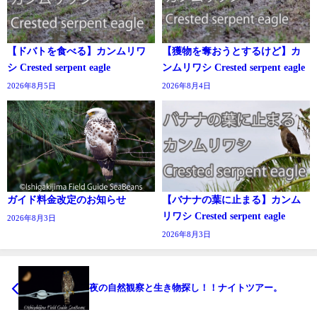
【ドバトを食べる】カンムリワ
【獲物を奪おうとするけど】カ
シ Crested serpent eagle
ンムリワシ Crested serpent eagle
2026年8月5日
2026年8月4日
ガイド料金改定のお知らせ
【バナナの葉に止まる】カンム
リワシ Crested serpent eagle
2026年8月3日
2026年8月3日
夜の自然観察と生き物探し！！ナイトツアー。