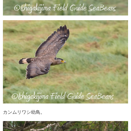
カンムリワシ幼鳥。