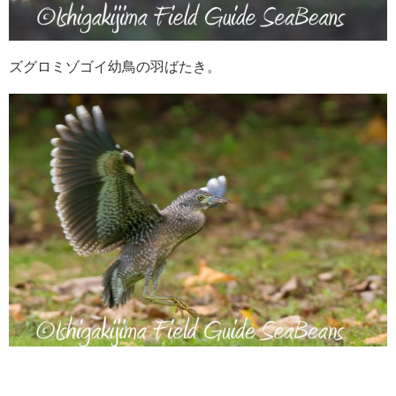
ズグロミゾゴイ幼鳥の羽ばたき。