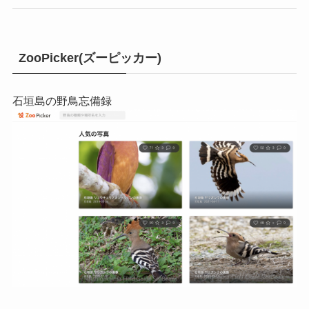
ZooPicker(ズーピッカー)
石垣島の野鳥忘備録