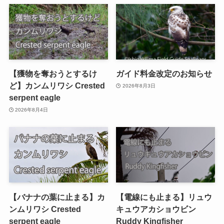
【獲物を奪おうとするけ
ガイド料金改定のお知らせ
ど】カンムリワシ Crested
2026年8月3日
serpent eagle
2026年8月4日
【バナナの葉に止まる】カ
【電線にも止まる】リュウ
ンムリワシ Crested
キュウアカショウビン
serpent eagle
Ruddy Kingfisher