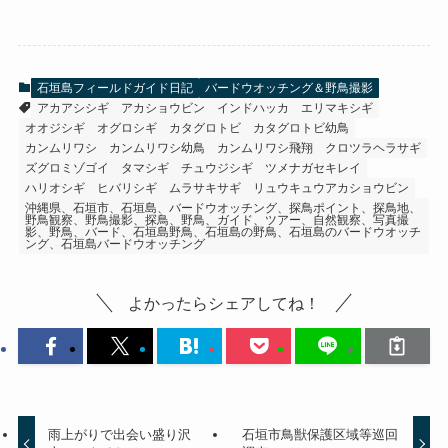
石垣島フィールドガイド日記
バードウオッチング＆野鳥撮影
アカアシシギ
アカショウビン
インドハッカ
エリマキシギ
オオジシギ
オグロシギ
カタグロトビ
カタグロトビ幼鳥
カンムリワシ
カンムリワシ幼鳥
カンムリワシ飛翔
クロツラヘラサギ
ズグロミゾゴイ
タマシギ
チュウジシギ
ツメナガセキレイ
ハリオシギ
ヒバリシギ
ムラサキサギ
リュウキュウアカショウビン
沖縄県、石垣市、石垣島、バードウオッチング、探鳥ポイント、探鳥地、
野鳥観察、野鳥撮影、探鳥、野鳥、ガイド、ツアー、自然観察、写真撮
影、野鳥、バード、石垣島野鳥、石垣島の野鳥、石垣島のバードウオッチ
ング、石垣島バードウオッチング
よかったらシェアしてね！
雨上がりで出会い盛り沢
石垣市鳥獣保護区域等巡回