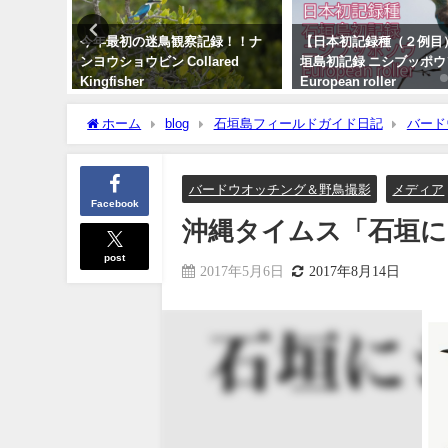
朝刊掲載
今年最初の迷鳥観察記録！！ナ
【日本初記録種（２例目
例目 ノ
ンヨウショウビン Collared
垣島初記録 ニシブッポ
Kingfisher
European roller
2022年4月7日
2021年11月19日
ホーム
blog
石垣島フィールドガイド日記
バード
バードウオッチング＆野鳥撮影
メディア
Facebook
沖縄タイムス「石垣
post
2017年5月6日
2017年8月14日