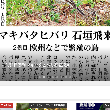
ス 3月1日朝刊 マキバタヒバリ石垣飛来
日
YouTube
バードウオッチング＆野鳥撮影
ショ