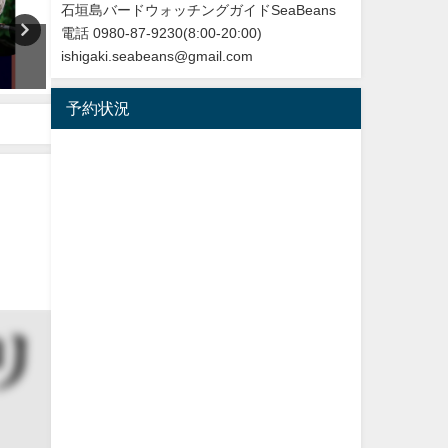
石垣島バードウォッチングガイドSeaBeans
電話 0980-87-9230(8:00-20:00)
沖縄タイムス 3月1日朝刊 マキバ
沖縄タイムス朝刊「珍鳥 
ishigaki.seabeans@gmail.com
タヒバリ石垣飛来
にチベットウタツグミ／国
初確認」
2026年3月1日
予約状況
2020年2月21日