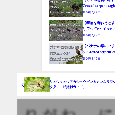
Crested serpent eagl
2026年8月6日
【獲物を奪おうと
リワシ Crested serpen
2026年8月4日
【バナナの葉に止
シ Crested serpent e
2026年8月3日
リュウキュウアカショウビン＆カンムリワ
タグロトビ撮影ガイド。