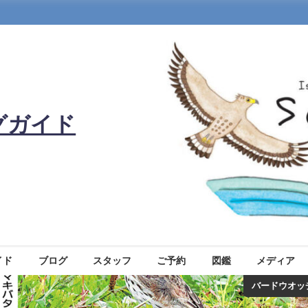
グガイド
イド
ブログ
スタッフ
ご予約
図鑑
メディア
バードウオッ