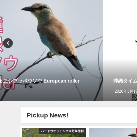
ッポウソウ European roller
沖縄タイム
2026年3月1
Pickup News!
グ＆野鳥撮影
バードウオッチング＆野鳥撮影