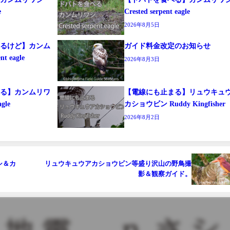
e
Crested serpent eagle
2026年8月5日
するけど】カンム
ガイド料金改定のお知らせ
t eagle
2026年8月3日
まる】カンムリワ
【電線にも止まる】リュウキュ
agle
カショウビン Ruddy Kingfisher
2026年8月2日
シ＆カ
リュウキュウアカショウビン等盛り沢山の野鳥撮
影＆観察ガイド。