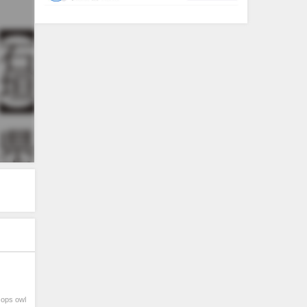
s owl