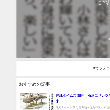
この
Xでフォ
おすすめの記事
沖縄タイムス 朝刊 石垣にサカツ
来
沖縄タイムス 朝刊 越冬地へ迷鳥羽休め 石