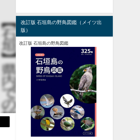
改訂版 石垣島の野鳥図鑑（メイツ出
版）
改訂版 石垣島の野鳥図鑑