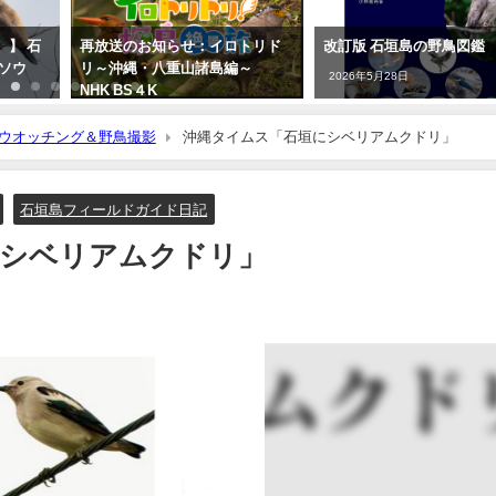
）】 石
再放送のお知らせ：イロトリド
改訂版 石垣島の野鳥図鑑
ウソウ
リ～沖縄・八重山諸島編～
2026年5月28日
NHK BS４K
2023年5月30日
ウオッチング＆野鳥撮影
沖縄タイムス「石垣にシベリアムクドリ」
石垣島フィールドガイド日記
にシベリアムクドリ」