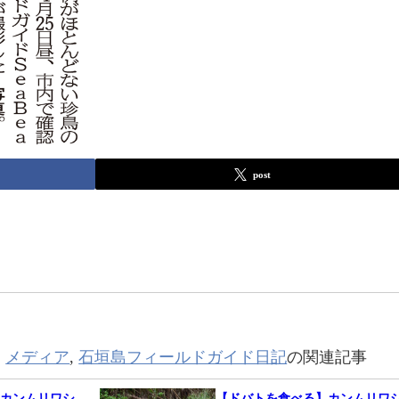
post
,
メディア
,
石垣島フィールドガイド日記
の関連記事
】カンムリワシ
【ドバトを食べる】カンムリワ