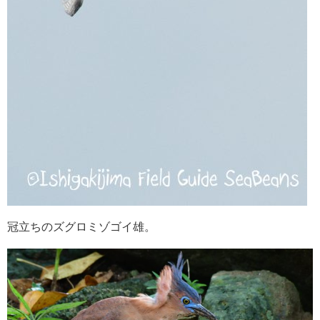
冠立ちのズグロミゾゴイ雄。