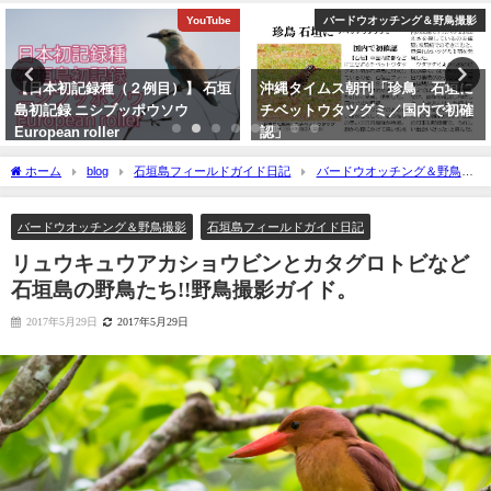
バードウオッチング＆野鳥撮影
バードウオッチング＆野鳥撮影
沖縄タイムス朝刊「珍鳥 石垣に
沖縄タイムス 3月1日朝刊 マキバ
チベットウタツグミ／国内で初確
タヒバリ石垣飛来
認」
2026年3月1日
2020年2月21日
ホーム
blog
石垣島フィールドガイド日記
バードウオッチング＆野鳥撮
影
リュウキュウアカショウビンとカタグロトビなど石垣島の野鳥たち!!野鳥撮影ガ
イド。
バードウオッチング＆野鳥撮影
石垣島フィールドガイド日記
リュウキュウアカショウビンとカタグロトビなど
石垣島の野鳥たち!!野鳥撮影ガイド。
2017年5月29日
2017年5月29日