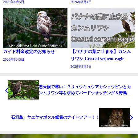
2026年8月5日
2026年8月4日
ガイド料金改定のお知らせ
【バナナの葉に止まる】カンム
リワシ Crested serpent eagle
2026年8月3日
2026年8月3日
悪天候で寒い！？リュウキュウアカショウビンとカ
ンムリワシ等を求めてバードウオッチング＆野鳥撮
影ガイド。
石垣島、ヤエヤマボタル鑑賞のナイトツアー！！