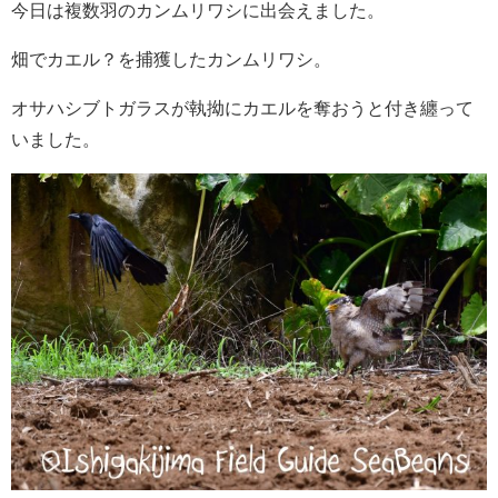
今日は複数羽のカンムリワシに出会えました。
畑でカエル？を捕獲したカンムリワシ。
オサハシブトガラスが執拗にカエルを奪おうと付き纏って
いました。