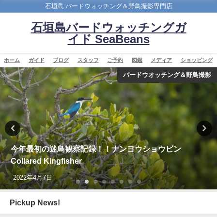
石垣島 バードウォッチング＆野鳥撮影専門店
石垣島バードウォッチングガ
イド SeaBeans
ホーム
ガイド
ブログ
スタッフ
ご予約
図鑑
メディア
ショッピング
カンムリワシ
BIRDER 2025年1月号 勇猛・勇壮 日本のワシ「表
紙、カンムリワシの記事を担当しました。」
2024年12月16日
Pickup News!