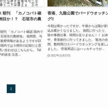
ス 朝刊 「カノコバト確
香港、九龍公園でバードウオッチ
３例目か！？ 石垣市の農
グ!!
今朝は寒かったですが、午後からは陽が差
込み暖かくなりました。 病院に行ったり
朝刊 「カノコバト確認 国内で
除や事務仕事、時間が足りません！！ お
石垣市の農耕地」 福岡県、与
中、香港旅行に行ってきました。 観光の
も観察情報があるようですが詳
間、数時間だけバードウオッチングを楽し
で国内では３例目の記録だと思
ました。 空港周辺にはハッカチョウが...
問い合わせはこちらから。 Tel
0 予約状況 注意...
2017年12月27日
1