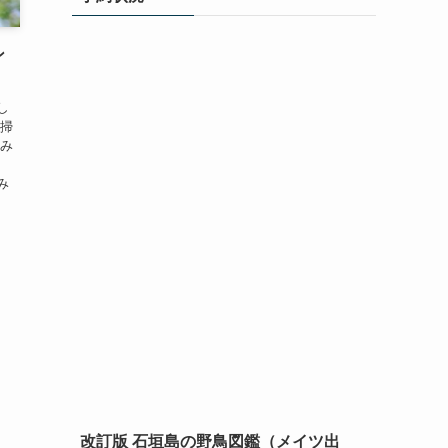
ン
し
、掃
休み
合
み
改訂版 石垣島の野鳥図鑑（メイツ出